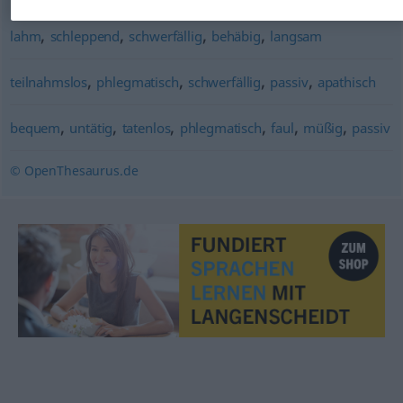
,
,
,
,
lahm
schleppend
schwerfällig
behäbig
langsam
,
,
,
,
teilnahmslos
phlegmatisch
schwerfällig
passiv
apathisch
,
,
,
,
,
,
bequem
untätig
tatenlos
phlegmatisch
faul
müßig
passiv
© OpenThesaurus.de