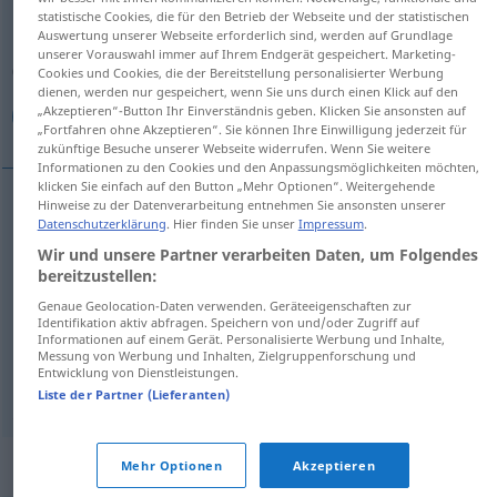
statistische Cookies, die für den Betrieb der Webseite und der statistischen
Auswertung unserer Webseite erforderlich sind, werden auf Grundlage
Übersicht aller Übersetzungen
unserer Vorauswahl immer auf Ihrem Endgerät gespeichert. Marketing-
(Für mehr Details die Übersetzung anklicken/antippen)
Cookies und Cookies, die der Bereitstellung personalisierter Werbung
dienen, werden nur gespeichert, wenn Sie uns durch einen Klick auf den
„Akzeptieren“-Button Ihr Einverständnis geben. Klicken Sie ansonsten auf
خامل, بطيء, كسول, كسلان
„Fortfahren ohne Akzeptieren“. Sie können Ihre Einwilligung jederzeit für
zukünftige Besuche unserer Webseite widerrufen. Wenn Sie weitere
Informationen zu den Cookies und den Anpassungsmöglichkeiten möchten,
klicken Sie einfach auf den Button „Mehr Optionen“. Weitergehende
Hinweise zu der Datenverarbeitung entnehmen Sie ansonsten unserer
Datenschutzerklärung
. Hier finden Sie unser
Impressum
.
[xaːmil]
träge
lustlos
a.
خامل
PHYS
Wir und unsere Partner verarbeiten Daten, um Folgendes
bereitzustellen:
[baˈ
ti
ːʔ]
träge
(langsam)
بطيء
Genaue Geolocation-Daten verwenden. Geräteeigenschaften zur
Identifikation aktiv abfragen. Speichern von und/oder Zugriff auf
[kaˈsuːl]
träge
(faul)
كسول
Informationen auf einem Gerät. Personalisierte Werbung und Inhalte,
Messung von Werbung und Inhalten, Zielgruppenforschung und
Entwicklung von Dienstleistungen.
[kasˈlaːn]
träge
(faul)
كسلان
Liste der Partner (Lieferanten)
Synonyme für "träge"
Mehr Optionen
Akzeptieren