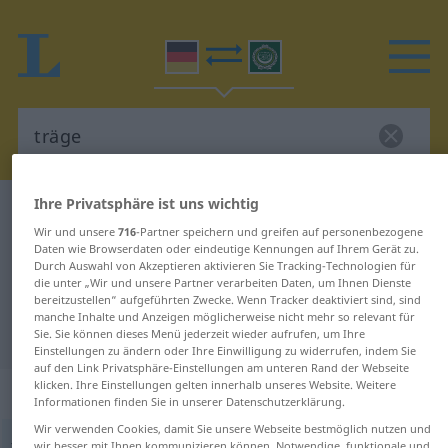
Ihre Privatsphäre ist uns wichtig
Deutsch-Arabisch Wörterbuch
träge
Wir und unsere
716
-Partner speichern und greifen auf personenbezogene
Deutsch-Arabisch Übersetzung für
Daten wie Browserdaten oder eindeutige Kennungen auf Ihrem Gerät zu.
Durch Auswahl von Akzeptieren aktivieren Sie Tracking-Technologien für
"träge"
die unter „Wir und unsere Partner verarbeiten Daten, um Ihnen Dienste
bereitzustellen“ aufgeführten Zwecke. Wenn Tracker deaktiviert sind, sind
manche Inhalte und Anzeigen möglicherweise nicht mehr so relevant für
"träge" Arabisch Übersetzung
Sie. Sie können dieses Menü jederzeit wieder aufrufen, um Ihre
Einstellungen zu ändern oder Ihre Einwilligung zu widerrufen, indem Sie
auf den Link Privatsphäre-Einstellungen am unteren Rand der Webseite
klicken. Ihre Einstellungen gelten innerhalb unseres Website. Weitere
„träge“
: Adjektiv
Informationen finden Sie in unserer Datenschutzerklärung.
Wir verwenden Cookies, damit Sie unsere Webseite bestmöglich nutzen und
träge
adj
wir besser mit Ihnen kommunizieren können. Notwendige, funktionale und