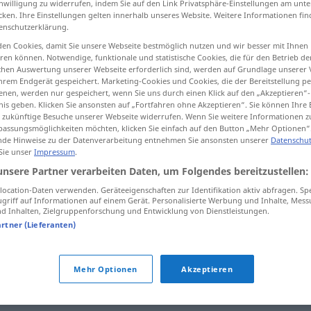
inwilligung zu widerrufen, indem Sie auf den Link Privatsphäre-Einstellungen am unt
cken. Ihre Einstellungen gelten innerhalb unseres Website. Weitere Informationen fin
enschutzerklärung.
en Cookies, damit Sie unsere Webseite bestmöglich nutzen und wir besser mit Ihnen
en können. Notwendige, funktionale und statistische Cookies, die für den Betrieb d
tippen)
ischen Auswertung unserer Webseite erforderlich sind, werden auf Grundlage unserer
hrem Endgerät gespeichert. Marketing-Cookies und Cookies, die der Bereitstellung per
nen, werden nur gespeichert, wenn Sie uns durch einen Klick auf den „Akzeptieren“-
nis geben. Klicken Sie ansonsten auf „Fortfahren ohne Akzeptieren“. Sie können Ihre 
ür zukünftige Besuche unserer Webseite widerrufen. Wenn Sie weitere Informationen 
assungsmöglichkeiten möchten, klicken Sie einfach auf den Button „Mehr Optionen“
de Hinweise zu der Datenverarbeitung entnehmen Sie ansonsten unserer
Datenschut
schwerfällig
 Sie unser
Impressum
.
araka]
unsere Partner verarbeiten Daten, um Folgendes bereitzustellen:
ocation-Daten verwenden. Geräteeigenschaften zur Identifikation aktiv abfragen. Sp
schwerfällig
-fahm]
(geistig)
griff auf Informationen auf einem Gerät. Personalisierte Werbung und Inhalte, Mes
 Inhalten, Zielgruppenforschung und Entwicklung von Dienstleistungen.
aːmil]
artner (Lieferanten)
g"
Mehr Optionen
Akzeptieren