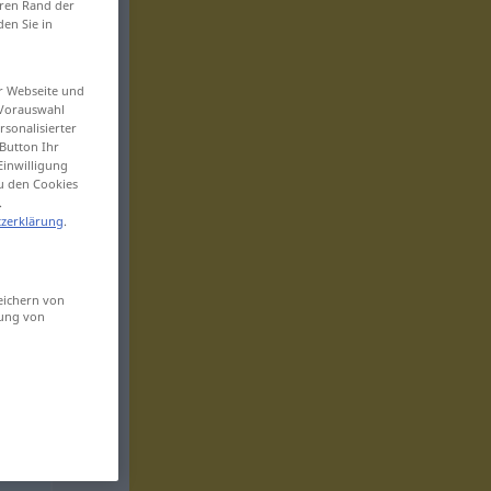
eren Rand der
den Sie in
er Webseite und
 Vorauswahl
sonalisierter
Button Ihr
Einwilligung
zu den Cookies
.
zerklärung
.
eichern von
sung von