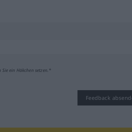
m Sie ein Häkchen setzen.*
Feedback absend