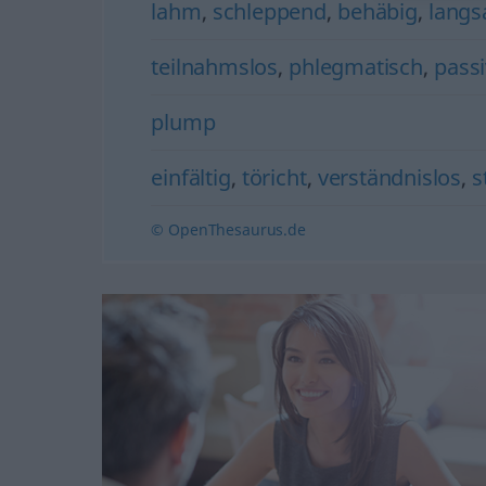
lahm
,
schleppend
,
behäbig
,
lang
teilnahmslos
,
phlegmatisch
,
passi
plump
einfältig
,
töricht
,
verständnislos
,
s
© OpenThesaurus.de