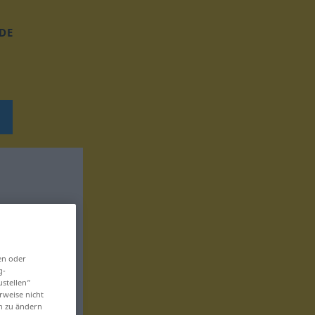
DE
en oder
g-
ustellen“
rweise nicht
en zu ändern