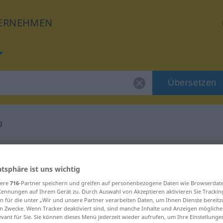
ERNEHMEN
Übersetzen
g
für "schwerfällig"
atsphäre ist uns wichtig
tzung
sere
716
-Partner speichern und greifen auf personenbezogene Daten wie Browserdat
Kennungen auf Ihrem Gerät zu. Durch Auswahl von Akzeptieren aktivieren Sie Trackin
n für die unter „Wir und unsere Partner verarbeiten Daten, um Ihnen Dienste bereitz
n Zwecke. Wenn Tracker deaktiviert sind, sind manche Inhalte und Anzeigen mögliche
evant für Sie. Sie können dieses Menü jederzeit wieder aufrufen, um Ihre Einstellung