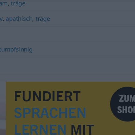
sam
,
träge
v
,
apathisch
,
träge
tumpfsinnig