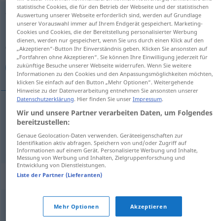
statistische Cookies, die für den Betrieb der Webseite und der statistischen
teilnahmslos
adj
Auswertung unserer Webseite erforderlich sind, werden auf Grundlage
unserer Vorauswahl immer auf Ihrem Endgerät gespeichert. Marketing-
Cookies und Cookies, die der Bereitstellung personalisierter Werbung
Übersicht aller Übersetzungen
dienen, werden nur gespeichert, wenn Sie uns durch einen Klick auf den
(Für mehr Details die Übersetzung anklicken/antippen)
„Akzeptieren“-Button Ihr Einverständnis geben. Klicken Sie ansonsten auf
„Fortfahren ohne Akzeptieren“. Sie können Ihre Einwilligung jederzeit für
zukünftige Besuche unserer Webseite widerrufen. Wenn Sie weitere
غير مبال, فاتر
Informationen zu den Cookies und den Anpassungsmöglichkeiten möchten,
klicken Sie einfach auf den Button „Mehr Optionen“. Weitergehende
Hinweise zu der Datenverarbeitung entnehmen Sie ansonsten unserer
Datenschutzerklärung
. Hier finden Sie unser
Impressum
.
Wir und unsere Partner verarbeiten Daten, um Folgendes
غير
[ɣair muˈbaːlin/iː]
teilnahmslos
مبال
bereitzustellen:
Genaue Geolocation-Daten verwenden. Geräteeigenschaften zur
[faːtir]
teilnahmslos
فاتر
Identifikation aktiv abfragen. Speichern von und/oder Zugriff auf
Informationen auf einem Gerät. Personalisierte Werbung und Inhalte,
Messung von Werbung und Inhalten, Zielgruppenforschung und
Entwicklung von Dienstleistungen.
Synonyme für "teilnahmslos"
Liste der Partner (Lieferanten)
,
,
,
Mehr Optionen
Akzeptieren
gleichgültig
(innerlich) abwesend
unbeteiligt
desinteressiert