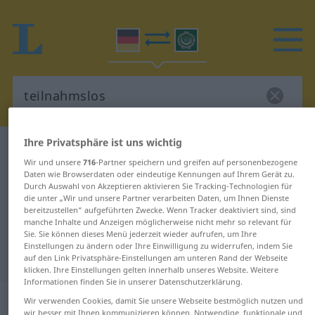
Ihre Privatsphäre ist uns wichtig
Deutsch-Arabisch Wörterbuch
teilnahmslos
Wir und unsere
716
-Partner speichern und greifen auf personenbezogene
Deutsch-Arabisch Übersetzung für
Daten wie Browserdaten oder eindeutige Kennungen auf Ihrem Gerät zu.
Durch Auswahl von Akzeptieren aktivieren Sie Tracking-Technologien für
"teilnahmslos"
die unter „Wir und unsere Partner verarbeiten Daten, um Ihnen Dienste
bereitzustellen“ aufgeführten Zwecke. Wenn Tracker deaktiviert sind, sind
manche Inhalte und Anzeigen möglicherweise nicht mehr so relevant für
"teilnahmslos" Arabisch
Sie. Sie können dieses Menü jederzeit wieder aufrufen, um Ihre
Einstellungen zu ändern oder Ihre Einwilligung zu widerrufen, indem Sie
Übersetzung
auf den Link Privatsphäre-Einstellungen am unteren Rand der Webseite
klicken. Ihre Einstellungen gelten innerhalb unseres Website. Weitere
Informationen finden Sie in unserer Datenschutzerklärung.
„teilnahmslos“
: Adjektiv
Wir verwenden Cookies, damit Sie unsere Webseite bestmöglich nutzen und
wir besser mit Ihnen kommunizieren können. Notwendige, funktionale und