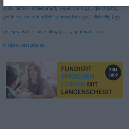
,
,
,
,
,
grob
taktlos
abgestumpft
abgebrüht (ugs.)
gleichgültig
,
,
,
gefühllos
unempfindlich
schmerzfrei (ugs.)
dickfellig (ugs.)
,
,
,
,
phlegmatisch
schwerfällig
passiv
apathisch
träge
© OpenThesaurus.de