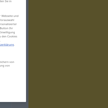
den Sie in
er Webseite und
 Vorauswahl
sonalisierter
Button Ihr
Einwilligung
zu den Cookies
.
zerklärung
.
eichern von
sung von