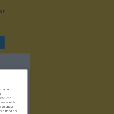
DE
en oder
g-
ustellen“
rweise nicht
en zu ändern
eren Rand der