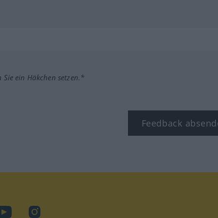
m Sie ein Häkchen setzen.*
Feedback absend
book
YouTube
Instagram