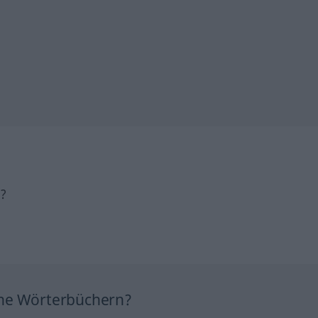
h?
ine Wörterbüchern?