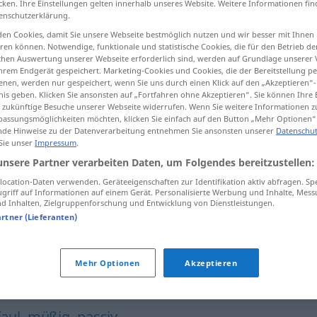
cken. Ihre Einstellungen gelten innerhalb unseres Website. Weitere Informationen fin
enschutzerklärung.
en Cookies, damit Sie unsere Webseite bestmöglich nutzen und wir besser mit Ihnen
en können. Notwendige, funktionale und statistische Cookies, die für den Betrieb d
ischen Auswertung unserer Webseite erforderlich sind, werden auf Grundlage unserer
tippen)
hrem Endgerät gespeichert. Marketing-Cookies und Cookies, die der Bereitstellung per
nen, werden nur gespeichert, wenn Sie uns durch einen Klick auf den „Akzeptieren“-
nis geben. Klicken Sie ansonsten auf „Fortfahren ohne Akzeptieren“. Sie können Ihre 
ür zukünftige Besuche unserer Webseite widerrufen. Wenn Sie weitere Informationen 
assungsmöglichkeiten möchten, klicken Sie einfach auf den Button „Mehr Optionen“
de Hinweise zu der Datenverarbeitung entnehmen Sie ansonsten unserer
Datenschut
 Sie unser
Impressum
.
phlegmatisch
ɣamiː]
unsere Partner verarbeiten Daten, um Folgendes bereitzustellen:
t
ɑbʕ)]
ocation-Daten verwenden. Geräteeigenschaften zur Identifikation aktiv abfragen. Sp
griff auf Informationen auf einem Gerät. Personalisierte Werbung und Inhalte, Mes
 Inhalten, Zielgruppenforschung und Entwicklung von Dienstleistungen.
artner (Lieferanten)
ch"
Mehr Optionen
Akzeptieren
,
apathisch
,
träge
faul
,
müßig
,
passiv