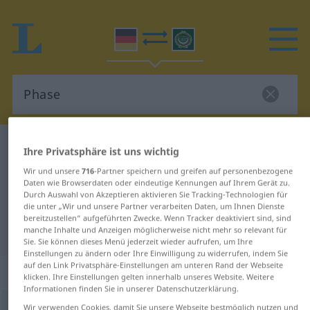
Deutsch-Arabisch Wörterbuch
Phase
Ihre Privatsphäre ist uns wichtig
Deutsch-Arabisch Übersetzung für
Wir und unsere
716
-Partner speichern und greifen auf personenbezogene
Daten wie Browserdaten oder eindeutige Kennungen auf Ihrem Gerät zu.
"Phase"
Durch Auswahl von Akzeptieren aktivieren Sie Tracking-Technologien für
die unter „Wir und unsere Partner verarbeiten Daten, um Ihnen Dienste
bereitzustellen“ aufgeführten Zwecke. Wenn Tracker deaktiviert sind, sind
"Phase" Arabisch Übersetzung
manche Inhalte und Anzeigen möglicherweise nicht mehr so relevant für
Sie. Sie können dieses Menü jederzeit wieder aufrufen, um Ihre
Einstellungen zu ändern oder Ihre Einwilligung zu widerrufen, indem Sie
auf den Link Privatsphäre-Einstellungen am unteren Rand der Webseite
„Phase“
: Femininum
klicken. Ihre Einstellungen gelten innerhalb unseres Website. Weitere
Informationen finden Sie in unserer Datenschutzerklärung.
Phase
Wir verwenden Cookies, damit Sie unsere Webseite bestmöglich nutzen und
f