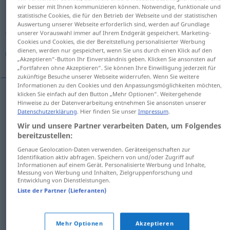
wir besser mit Ihnen kommunizieren können. Notwendige, funktionale und
statistische Cookies, die für den Betrieb der Webseite und der statistischen
Übersicht aller Übersetzungen
Auswertung unserer Webseite erforderlich sind, werden auf Grundlage
(Für mehr Details die Übersetzung anklicken/antippen)
unserer Vorauswahl immer auf Ihrem Endgerät gespeichert. Marketing-
Cookies und Cookies, die der Bereitstellung personalisierter Werbung
dienen, werden nur gespeichert, wenn Sie uns durch einen Klick auf den
مرحلة, طور, وجه, مراحل, أطوار, أوجه
„Akzeptieren“-Button Ihr Einverständnis geben. Klicken Sie ansonsten auf
„Fortfahren ohne Akzeptieren“. Sie können Ihre Einwilligung jederzeit für
zukünftige Besuche unserer Webseite widerrufen. Wenn Sie weitere
Informationen zu den Cookies und den Anpassungsmöglichkeiten möchten,
klicken Sie einfach auf den Button „Mehr Optionen“. Weitergehende
Hinweise zu der Datenverarbeitung entnehmen Sie ansonsten unserer
[marħala]
Phase
مرحلة
Datenschutzerklärung
. Hier finden Sie unser
Impressum
.
Wir und unsere Partner verarbeiten Daten, um Folgendes
مراحل
[maˈraːħil]
Phase
(2)
bereitzustellen:
Genaue Geolocation-Daten verwenden. Geräteeigenschaften zur
[
t
ɑur]
Phase
طور
Identifikation aktiv abfragen. Speichern von und/oder Zugriff auf
Informationen auf einem Gerät. Personalisierte Werbung und Inhalte,
Messung von Werbung und Inhalten, Zielgruppenforschung und
أطوار
[ʔɑ
t
ˈwaːr]
Phase
PL
Entwicklung von Dienstleistungen.
Liste der Partner (Lieferanten)
[wadʒh]
Phase
(Mond-)
وجه
Mehr Optionen
Akzeptieren
أوجه
[ʔaudʒuh]
Phase
(Mond-)
PL