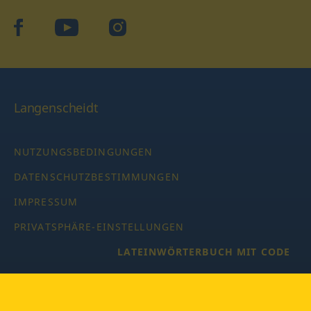
facebook
YouTube
Instagram
Langenscheidt
NUTZUNGSBEDINGUNGEN
DATENSCHUTZBESTIMMUNGEN
IMPRESSUM
PRIVATSPHÄRE-EINSTELLUNGEN
LATEINWÖRTERBUCH MIT CODE
Copyright © 2026 PONS Langenscheidt GmbH, Alle Rechte
vorbehalten.