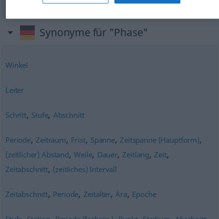
Synonyme für "Phase"
Winkel
Leiter
,
,
Schritt
Stufe
Abschnitt
,
,
,
,
,
Periode
Zeitraum
Frist
Spanne
Zeitspanne (Hauptform)
,
,
,
,
,
(zeitlicher) Abstand
Weile
Dauer
Zeitlang
Zeit
,
Zeitabschnitt
(zeitliches) Intervall
,
,
,
,
Zeitabschnitt
Periode
Zeitalter
Ära
Epoche
,
,
,
,
,