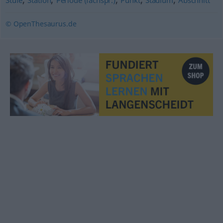
Stufe
Station
Periode (fachspr.)
Punkt
Stadium
Abschnitt
© OpenThesaurus.de