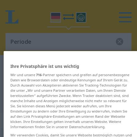
Deutsch-Arabisch Wörterbuch
Periode
Ihre Privatsphäre ist uns wichtig
Deutsch-Arabisch Übersetzung für
Wir und unsere
716
-Partner speichern und greifen auf personenbezogene
Daten wie Browserdaten oder eindeutige Kennungen auf Ihrem Gerät zu.
"Periode"
Durch Auswahl von Akzeptieren aktivieren Sie Tracking-Technologien für
die unter „Wir und unsere Partner verarbeiten Daten, um Ihnen Dienste
bereitzustellen“ aufgeführten Zwecke. Wenn Tracker deaktiviert sind, sind
manche Inhalte und Anzeigen möglicherweise nicht mehr so relevant für
"Periode" Arabisch Übersetzung
Sie. Sie können dieses Menü jederzeit wieder aufrufen, um Ihre
Einstellungen zu ändern oder Ihre Einwilligung zu widerrufen, indem Sie
auf den Link Privatsphäre-Einstellungen am unteren Rand der Webseite
„Periode“
: Femininum
klicken. Ihre Einstellungen gelten innerhalb unseres Website. Weitere
Informationen finden Sie in unserer Datenschutzerklärung.
Wir verwenden Cookies, damit Sie unsere Webseite bestmöglich nutzen und
Periode
f