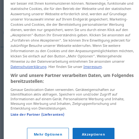
wir besser mit Ihnen kommunizieren können. Notwendige, funktionale und
statistische Cookies, die für den Betrieb der Webseite und der statistischen
Übersicht aller Übersetzungen
Auswertung unserer Webseite erforderlich sind, werden auf Grundlage
(Für mehr Details die Übersetzung anklicken/antippen)
unserer Vorauswahl immer auf Ihrem Endgerät gespeichert. Marketing-
Cookies und Cookies, die der Bereitstellung personalisierter Werbung
dienen, werden nur gespeichert, wenn Sie uns durch einen Klick auf den
فترة, عصر, حقبة, دورة, حقب, العادة الشهرية, عصور
„Akzeptieren“-Button Ihr Einverständnis geben. Klicken Sie ansonsten auf
„Fortfahren ohne Akzeptieren“. Sie können Ihre Einwilligung jederzeit für
zukünftige Besuche unserer Webseite widerrufen. Wenn Sie weitere
Informationen zu den Cookies und den Anpassungsmöglichkeiten möchten,
klicken Sie einfach auf den Button „Mehr Optionen“. Weitergehende
Hinweise zu der Datenverarbeitung entnehmen Sie ansonsten unserer
[fatra]
Periode
فترة
Datenschutzerklärung
. Hier finden Sie unser
Impressum
.
Wir und unsere Partner verarbeiten Daten, um Folgendes
حقبة
[ħiqba]
Periode
bereitzustellen:
Genaue Geolocation-Daten verwenden. Geräteeigenschaften zur
[ħiqab]
Periode
حقب
PL
Identifikation aktiv abfragen. Speichern von und/oder Zugriff auf
Informationen auf einem Gerät. Personalisierte Werbung und Inhalte,
Messung von Werbung und Inhalten, Zielgruppenforschung und
[ʕɑ
s
r]
Periode
(Epoche)
عصر
Entwicklung von Dienstleistungen.
Liste der Partner (Lieferanten)
عصور
[ʕuˈ
s
uːr]
Periode
(Epoche)
PL
Mehr Optionen
Akzeptieren
[daura]
Periode
(Sitzungs-)
دورة