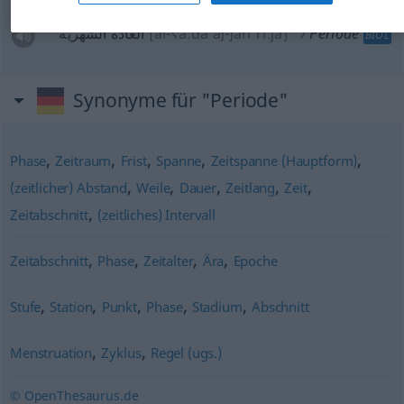
العادة الشهرية
[al-ʕaːda aʃ-ʃahˈriːja]
Periode
BIOL
Synonyme für "Periode"
,
,
,
,
,
Phase
Zeitraum
Frist
Spanne
Zeitspanne (Hauptform)
,
,
,
,
,
(zeitlicher) Abstand
Weile
Dauer
Zeitlang
Zeit
,
Zeitabschnitt
(zeitliches) Intervall
,
,
,
,
Zeitabschnitt
Phase
Zeitalter
Ära
Epoche
,
,
,
,
,
Stufe
Station
Punkt
Phase
Stadium
Abschnitt
,
,
Menstruation
Zyklus
Regel (ugs.)
© OpenThesaurus.de