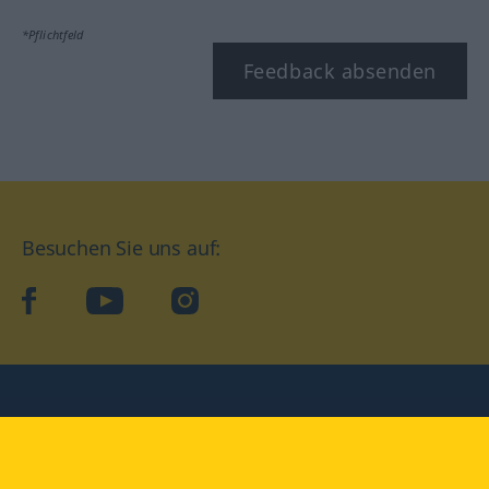
*Pflichtfeld
Feedback absenden
Besuchen Sie uns auf:
facebook
YouTube
Instagram
Langenscheidt