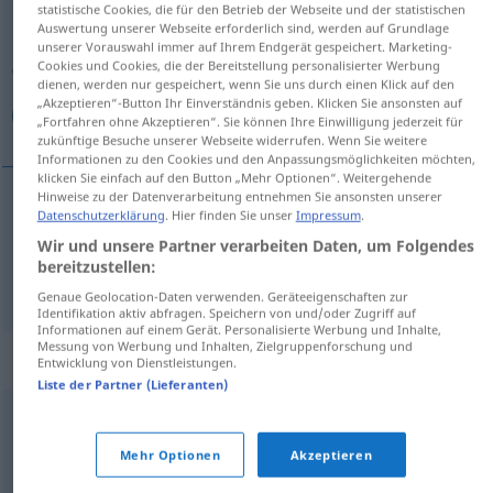
statistische Cookies, die für den Betrieb der Webseite und der statistischen
Auswertung unserer Webseite erforderlich sind, werden auf Grundlage
Übersicht aller Übersetzungen
unserer Vorauswahl immer auf Ihrem Endgerät gespeichert. Marketing-
Cookies und Cookies, die der Bereitstellung personalisierter Werbung
(Für mehr Details die Übersetzung anklicken/antippen)
dienen, werden nur gespeichert, wenn Sie uns durch einen Klick auf den
„Akzeptieren“-Button Ihr Einverständnis geben. Klicken Sie ansonsten auf
دوام, مدة
„Fortfahren ohne Akzeptieren“. Sie können Ihre Einwilligung jederzeit für
zukünftige Besuche unserer Webseite widerrufen. Wenn Sie weitere
Informationen zu den Cookies und den Anpassungsmöglichkeiten möchten,
klicken Sie einfach auf den Button „Mehr Optionen“. Weitergehende
Hinweise zu der Datenverarbeitung entnehmen Sie ansonsten unserer
Datenschutzerklärung
. Hier finden Sie unser
Impressum
.
[daˈwaːm]
Dauer
(Fortdauer)
دوام
Wir und unsere Partner verarbeiten Daten, um Folgendes
bereitzustellen:
[mudda]
Dauer
(Zeitspanne)
مدة
Genaue Geolocation-Daten verwenden. Geräteeigenschaften zur
Identifikation aktiv abfragen. Speichern von und/oder Zugriff auf
Informationen auf einem Gerät. Personalisierte Werbung und Inhalte,
Messung von Werbung und Inhalten, Zielgruppenforschung und
Synonyme für "Dauer"
Entwicklung von Dienstleistungen.
Liste der Partner (Lieferanten)
,
,
,
,
,
Phase
Periode
Zeitraum
Frist
Spanne
Zeitspanne
Mehr Optionen
Akzeptieren
,
,
,
,
,
(Hauptform)
(zeitlicher) Abstand
Weile
Zeitlang
Zeit