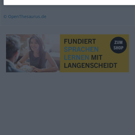
,
Zeitabschnitt
(zeitliches) Intervall
© OpenThesaurus.de