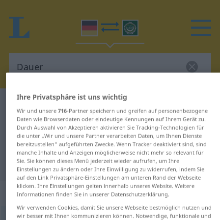
Ihre Privatsphäre ist uns wichtig
Deutsch-Arabisch Wörterbuch
Dauer
Wir und unsere
716
-Partner speichern und greifen auf personenbezogene
Deutsch-Arabisch Übersetzung für
Daten wie Browserdaten oder eindeutige Kennungen auf Ihrem Gerät zu.
Durch Auswahl von Akzeptieren aktivieren Sie Tracking-Technologien für
"Dauer"
die unter „Wir und unsere Partner verarbeiten Daten, um Ihnen Dienste
bereitzustellen“ aufgeführten Zwecke. Wenn Tracker deaktiviert sind, sind
manche Inhalte und Anzeigen möglicherweise nicht mehr so relevant für
Sie. Sie können dieses Menü jederzeit wieder aufrufen, um Ihre
"Dauer" Arabisch Übersetzung
Einstellungen zu ändern oder Ihre Einwilligung zu widerrufen, indem Sie
auf den Link Privatsphäre-Einstellungen am unteren Rand der Webseite
klicken. Ihre Einstellungen gelten innerhalb unseres Website. Weitere
„Dauer“
: Femininum
Informationen finden Sie in unserer Datenschutzerklärung.
Wir verwenden Cookies, damit Sie unsere Webseite bestmöglich nutzen und
wir besser mit Ihnen kommunizieren können. Notwendige, funktionale und
Dauer
f