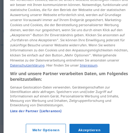
wir besser mit Ihnen kommunizieren können. Notwendige, funktionale und
statistische Cookies, die für den Betrieb der Webseite und der statistischen
Übersicht aller Übersetzungen
Auswertung unserer Webseite erforderlich sind, werden auf Grundlage
(Für mehr Details die Übersetzung anklicken/antippen)
unserer Vorauswahl immer auf Ihrem Endgerät gespeichert. Marketing-
Cookies und Cookies, die der Bereitstellung personalisierter Werbung
dienen, werden nur gespeichert, wenn Sie uns durch einen Klick auf den
معطوب, مكسور, خربان, معطل
„Akzeptieren“-Button Ihr Einverständnis geben. Klicken Sie ansonsten auf
„Fortfahren ohne Akzeptieren“. Sie können Ihre Einwilligung jederzeit für
zukünftige Besuche unserer Webseite widerrufen. Wenn Sie weitere
Informationen zu den Cookies und den Anpassungsmöglichkeiten möchten,
klicken Sie einfach auf den Button „Mehr Optionen“. Weitergehende
Hinweise zu der Datenverarbeitung entnehmen Sie ansonsten unserer
[maʕˈ
t
uːb]
kaputt
معطوب
Datenschutzerklärung
. Hier finden Sie unser
Impressum
.
Wir und unsere Partner verarbeiten Daten, um Folgendes
[makˈsuːr]
kaputt
(gebrochen)
مكسور
bereitzustellen:
Genaue Geolocation-Daten verwenden. Geräteeigenschaften zur
[xarˈbaːn]
kaputt
(zerstört)
خربان
Identifikation aktiv abfragen. Speichern von und/oder Zugriff auf
Informationen auf einem Gerät. Personalisierte Werbung und Inhalte,
Messung von Werbung und Inhalten, Zielgruppenforschung und
[muˈʕɑ
tt
ɑl]
kaputt
Gerät
معطل
Entwicklung von Dienstleistungen.
Liste der Partner (Lieferanten)
Mehr Optionen
Akzeptieren