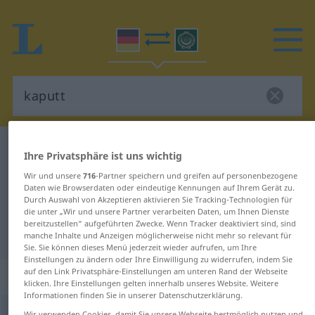
Deutsch-Arabisch Wörterbuch
kaputt
Ihre Privatsphäre ist uns wichtig
Deutsch-Arabisch Übersetzung für
Wir und unsere
716
-Partner speichern und greifen auf personenbezogene
Daten wie Browserdaten oder eindeutige Kennungen auf Ihrem Gerät zu.
"kaputt"
Durch Auswahl von Akzeptieren aktivieren Sie Tracking-Technologien für
die unter „Wir und unsere Partner verarbeiten Daten, um Ihnen Dienste
bereitzustellen“ aufgeführten Zwecke. Wenn Tracker deaktiviert sind, sind
"kaputt" Arabisch Übersetzung
manche Inhalte und Anzeigen möglicherweise nicht mehr so relevant für
Sie. Sie können dieses Menü jederzeit wieder aufrufen, um Ihre
Einstellungen zu ändern oder Ihre Einwilligung zu widerrufen, indem Sie
auf den Link Privatsphäre-Einstellungen am unteren Rand der Webseite
„kaputt“
: Adjektiv
klicken. Ihre Einstellungen gelten innerhalb unseres Website. Weitere
Informationen finden Sie in unserer Datenschutzerklärung.
kaputt
adj
Wir verwenden Cookies, damit Sie unsere Webseite bestmöglich nutzen und