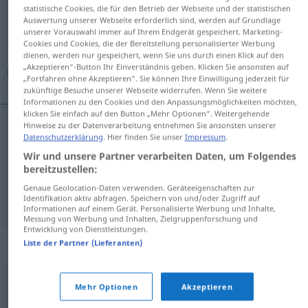
statistische Cookies, die für den Betrieb der Webseite und der statistischen
Auswertung unserer Webseite erforderlich sind, werden auf Grundlage
Übersicht aller Übersetzungen
unserer Vorauswahl immer auf Ihrem Endgerät gespeichert. Marketing-
(Für mehr Details die Übersetzung anklicken/antippen)
Cookies und Cookies, die der Bereitstellung personalisierter Werbung
dienen, werden nur gespeichert, wenn Sie uns durch einen Klick auf den
„Akzeptieren“-Button Ihr Einverständnis geben. Klicken Sie ansonsten auf
منهوك القوى, مضنى
„Fortfahren ohne Akzeptieren“. Sie können Ihre Einwilligung jederzeit für
zukünftige Besuche unserer Webseite widerrufen. Wenn Sie weitere
Informationen zu den Cookies und den Anpassungsmöglichkeiten möchten,
klicken Sie einfach auf den Button „Mehr Optionen“. Weitergehende
Hinweise zu der Datenverarbeitung entnehmen Sie ansonsten unserer
Datenschutzerklärung
. Hier finden Sie unser
Impressum
.
منهوك القوى
[manˈhuːk al-quwaː]
erschöpft
Wir und unsere Partner verarbeiten Daten, um Folgendes
(entkräftet)
bereitzustellen:
Genaue Geolocation-Daten verwenden. Geräteeigenschaften zur
مضنى
[muđnan/aː]
erschöpft
(entkräftet)
Identifikation aktiv abfragen. Speichern von und/oder Zugriff auf
Informationen auf einem Gerät. Personalisierte Werbung und Inhalte,
Messung von Werbung und Inhalten, Zielgruppenforschung und
Entwicklung von Dienstleistungen.
Liste der Partner (Lieferanten)
Synonyme für "erschöpft"
Mehr Optionen
Akzeptieren
,
,
,
,
,
zerschlagen
(wie) erschlagen (ugs.)
hinüber
kaputt
fertig