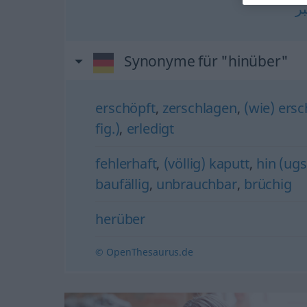
ر
Synonyme für "hinüber"
erschöpft
,
zerschlagen
,
(wie) ersc
fig.)
,
erledigt
fehlerhaft
,
(völlig) kaputt
,
hin (ugs
baufällig
,
unbrauchbar
,
brüchig
herüber
© OpenThesaurus.de