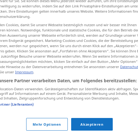
evant für Sie. Sie können dieses Menü jederzeit wieder aufrufen, um Ihre Einstellung
inwilligung zu widerrufen, indem Sie auf den Link Privatsphäre-Einstellungen am unt
cken. Ihre Einstellungen gelten innerhalb unseres Website. Weitere Informationen fin
enschutzerklärung.
en Cookies, damit Sie unsere Webseite bestmöglich nutzen und wir besser mit Ihnen
tippen)
en können. Notwendige, funktionale und statistische Cookies, die für den Betrieb d
ischen Auswertung unserer Webseite erforderlich sind, werden auf Grundlage unserer
hrem Endgerät gespeichert. Marketing-Cookies und Cookies, die der Bereitstellung per
nen, werden nur gespeichert, wenn Sie uns durch einen Klick auf den „Akzeptieren“-
nis geben. Klicken Sie ansonsten auf „Fortfahren ohne Akzeptieren“. Sie können Ihre 
ür zukünftige Besuche unserer Webseite widerrufen. Wenn Sie weitere Informationen 
assungsmöglichkeiten möchten, klicken Sie einfach auf den Button „Mehr Optionen“
hinüber
de Hinweise zu der Datenverarbeitung entnehmen Sie ansonsten unserer
Datenschut
 al-ʔaːxar]
 Sie unser
Impressum
.
unsere Partner verarbeiten Daten, um Folgendes bereitzustellen:
hinüber
]
(kaputt)
UMG
UMG
ocation-Daten verwenden. Geräteeigenschaften zur Identifikation aktiv abfragen. Sp
griff auf Informationen auf einem Gerät. Personalisierte Werbung und Inhalte, Mes
 Inhalten, Zielgruppenforschung und Entwicklung von Dienstleistungen.
artner (Lieferanten)
hinüber
aːsid]
(verdorben)
taːlif]
Mehr Optionen
Akzeptieren