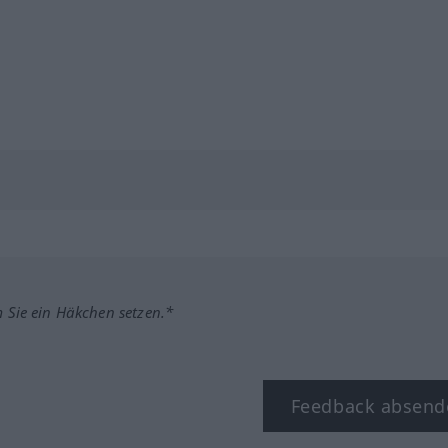
m Sie ein Häkchen setzen.*
Feedback absend