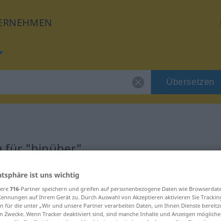
ERNEHMEN
Übersetzen
 für "hinüber"
g
atsphäre ist uns wichtig
sere
716
-Partner speichern und greifen auf personenbezogene Daten wie Browserdat
Kennungen auf Ihrem Gerät zu. Durch Auswahl von Akzeptieren aktivieren Sie Trackin
n für die unter „Wir und unsere Partner verarbeiten Daten, um Ihnen Dienste bereitz
n Zwecke. Wenn Tracker deaktiviert sind, sind manche Inhalte und Anzeigen mögliche