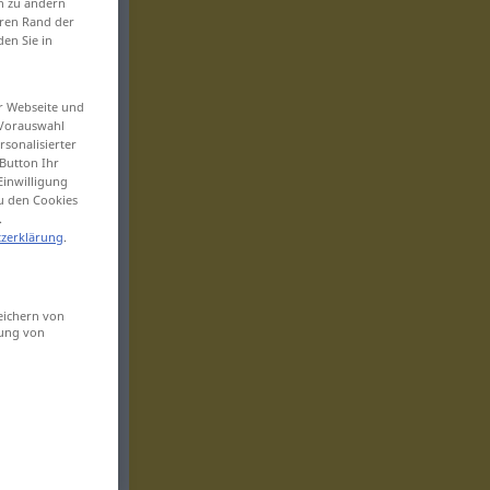
en zu ändern
eren Rand der
den Sie in
er Webseite und
 Vorauswahl
sonalisierter
Button Ihr
Einwilligung
zu den Cookies
.
zerklärung
.
eichern von
sung von