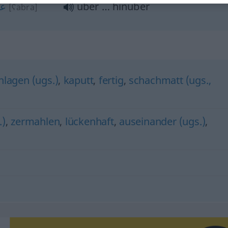
عب
über … hinüber
[ʕabra]
hlagen (ugs.)
,
kaputt
,
fertig
,
schachmatt (ugs.,
.)
,
zermahlen
,
lückenhaft
,
auseinander (ugs.)
,