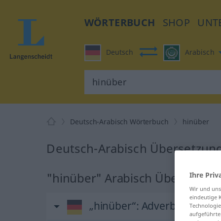
WÖRTERBUCH
SHOP
UNT
Deutsch
Arabisch
Deutsch-Arabisch Wörterbuch
hinüber
Deutsch-Arabisch Übersetzung
"hinüber" Arabisch Übersetzun
Ihre Priv
Wir und un
eindeutige 
„hinüber“
: Adverb
Technologie
aufgeführte