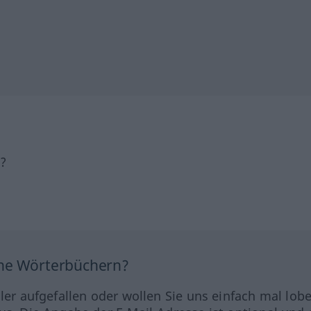
h?
ine Wörterbüchern?
hler aufgefallen oder wollen Sie uns einfach mal lob