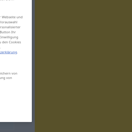
er Webseite und
 Vorauswahl
sonalisierter
Button Ihr
Einwilligung
zu den Cookies
.
zerklärung
.
eichern von
sung von