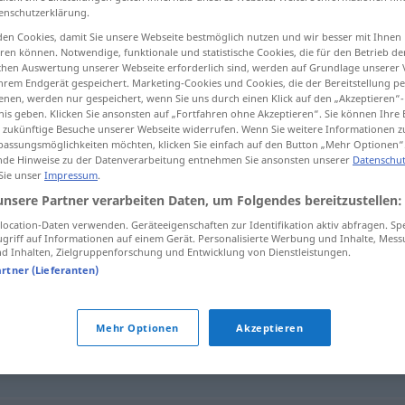
enschutzerklärung.
en Cookies, damit Sie unsere Webseite bestmöglich nutzen und wir besser mit Ihnen
en können. Notwendige, funktionale und statistische Cookies, die für den Betrieb d
ischen Auswertung unserer Webseite erforderlich sind, werden auf Grundlage unserer
tippen)
hrem Endgerät gespeichert. Marketing-Cookies und Cookies, die der Bereitstellung per
nen, werden nur gespeichert, wenn Sie uns durch einen Klick auf den „Akzeptieren“-
nis geben. Klicken Sie ansonsten auf „Fortfahren ohne Akzeptieren“. Sie können Ihre 
ür zukünftige Besuche unserer Webseite widerrufen. Wenn Sie weitere Informationen 
assungsmöglichkeiten möchten, klicken Sie einfach auf den Button „Mehr Optionen“
de Hinweise zu der Datenverarbeitung entnehmen Sie ansonsten unserer
Datenschut
 Sie unser
Impressum
.
zivataros
unsere Partner verarbeiten Daten, um Folgendes bereitzustellen:
ocation-Daten verwenden. Geräteeigenschaften zur Identifikation aktiv abfragen. Sp
griff auf Informationen auf einem Gerät. Personalisierte Werbung und Inhalte, Mes
 Inhalten, Zielgruppenforschung und Entwicklung von Dienstleistungen.
artner (Lieferanten)
Mehr Optionen
Akzeptieren