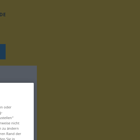
DE
en oder
g-
ustellen“
rweise nicht
en zu ändern
eren Rand der
den Sie in