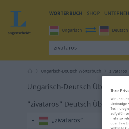
WÖRTERBUCH
SHOP
UNTERNE
Ungarisch
Deutsch
Ungarisch-Deutsch Wörterbuch
zivataros
Ungarisch-Deutsch Übersetzun
Ihre Priv
Wir und un
"zivataros" Deutsch Übersetzu
eindeutige 
Technologie
aufgeführte
mehr so rel
„zivataros“
oder Ihre E
Webseite kli