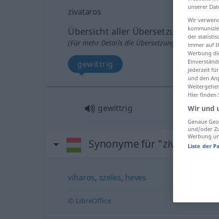
unserer Dat
zivataros
Wir verwend
kommunizier
Übersicht aller Übersetzungen
der statist
(Für mehr Details die Übersetzung anklicken/an
immer auf I
Werbung die
Einverständ
gewittrig
jederzeit f
und den Anp
Weitergehen
Hier finden
gewittrig
Wir und 
Genaue Geol
und/oder Zu
Werbung und
Synonyme für "zivataros"
Liste der P
viharos
,
szeles
,
heves
© LibreOffice