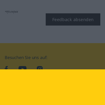
*Pflichtfeld
Feedback absenden
Besuchen Sie uns auf:
facebook
YouTube
Instagram
Langenscheidt