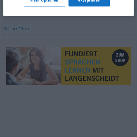
Mehr Optionen
Akzeptieren
szeleburdi
© LibreOffice