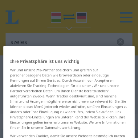
Ihre Privatsphäre ist uns wichtig
Ungarisch-Deutsch Wörterbuch
szeles
Wir und unsere
716
-Partner speichern und greifen auf
Ungarisch-Deutsch Übersetzung
personenbezogene Daten wie Browserdaten oder eindeutige
Kennungen auf Ihrem Gerät zu. Durch Auswahl von Akzeptieren
für "szeles"
aktivieren Sie Tracking-Technologien für die unter „Wir und unsere
Partner verarbeiten Daten, um Ihnen Dienste bereitzustellen“
aufgeführten Zwecke. Wenn Tracker deaktiviert sind, sind manche
Inhalte und Anzeigen möglicherweise nicht mehr so relevant für Sie. Sie
"szeles" Deutsch Übersetzung
können dieses Menü jederzeit wieder aufrufen, um Ihre Einstellungen zu
ändern oder Ihre Einwilligung zu widerrufen, indem Sie auf den Link
Privatsphäre-Einstellungen am unteren Rand der Webseite klicken. Ihre
„szeles“
Einstellungen gelten innerhalb unseres Website. Weitere Informationen
finden Sie in unserer Datenschutzerklärung.
Wir verwenden Cookies, damit Sie unsere Webseite bestmöglich nutzen
szeles
<
-en
>