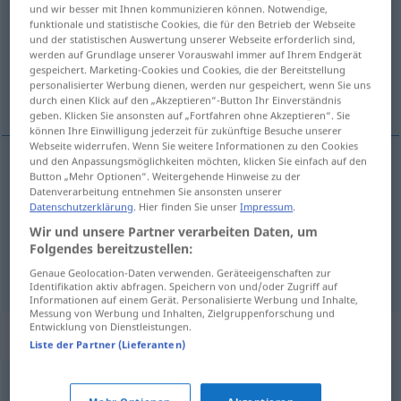
und wir besser mit Ihnen kommunizieren können. Notwendige,
funktionale und statistische Cookies, die für den Betrieb der Webseite
Übersicht aller Übersetzungen
und der statistischen Auswertung unserer Webseite erforderlich sind,
(Für mehr Details die Übersetzung anklicken/antippen)
werden auf Grundlage unserer Vorauswahl immer auf Ihrem Endgerät
gespeichert. Marketing-Cookies und Cookies, die der Bereitstellung
personalisierter Werbung dienen, werden nur gespeichert, wenn Sie uns
windig, übereilt, ausgelassen
durch einen Klick auf den „Akzeptieren“-Button Ihr Einverständnis
geben. Klicken Sie ansonsten auf „Fortfahren ohne Akzeptieren“. Sie
können Ihre Einwilligung jederzeit für zukünftige Besuche unserer
Webseite widerrufen. Wenn Sie weitere Informationen zu den Cookies
und den Anpassungsmöglichkeiten möchten, klicken Sie einfach auf den
Button „Mehr Optionen“. Weitergehende Hinweise zu der
windig
szeles
Datenverarbeitung entnehmen Sie ansonsten unserer
Datenschutzerklärung
. Hier finden Sie unser
Impressum
.
übereilt
szeles
Wir und unsere Partner verarbeiten Daten, um
Folgendes bereitzustellen:
ausgelassen
szeles
Genaue Geolocation-Daten verwenden. Geräteeigenschaften zur
Identifikation aktiv abfragen. Speichern von und/oder Zugriff auf
Informationen auf einem Gerät. Personalisierte Werbung und Inhalte,
Messung von Werbung und Inhalten, Zielgruppenforschung und
Entwicklung von Dienstleistungen.
Synonyme für "szeles"
Liste der Partner (Lieferanten)
viharos
,
zivataros
,
heves