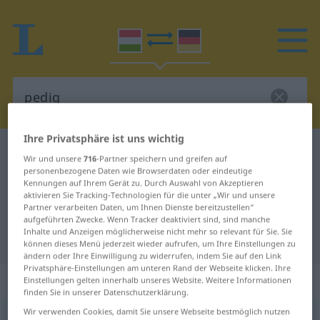
Ihre Privatsphäre ist uns wichtig
Ungarisch-Deutsch Wörterbuch
pedig
Wir und unsere
716
-Partner speichern und greifen auf
Ungarisch-Deutsch Übersetzung
personenbezogene Daten wie Browserdaten oder eindeutige
Kennungen auf Ihrem Gerät zu. Durch Auswahl von Akzeptieren
für "pedig"
aktivieren Sie Tracking-Technologien für die unter „Wir und unsere
Partner verarbeiten Daten, um Ihnen Dienste bereitzustellen“
aufgeführten Zwecke. Wenn Tracker deaktiviert sind, sind manche
Inhalte und Anzeigen möglicherweise nicht mehr so relevant für Sie. Sie
"pedig" Deutsch Übersetzung
können dieses Menü jederzeit wieder aufrufen, um Ihre Einstellungen zu
ändern oder Ihre Einwilligung zu widerrufen, indem Sie auf den Link
Privatsphäre-Einstellungen am unteren Rand der Webseite klicken. Ihre
„pedig“
Einstellungen gelten innerhalb unseres Website. Weitere Informationen
finden Sie in unserer Datenschutzerklärung.
Wir verwenden Cookies, damit Sie unsere Webseite bestmöglich nutzen
pedig