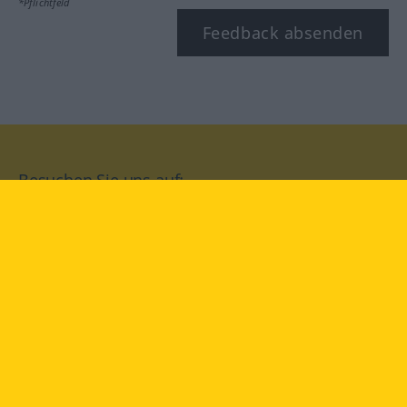
*Pflichtfeld
Feedback absenden
Besuchen Sie uns auf:
facebook
YouTube
Instagram
Langenscheidt
NUTZUNGSBEDINGUNGEN