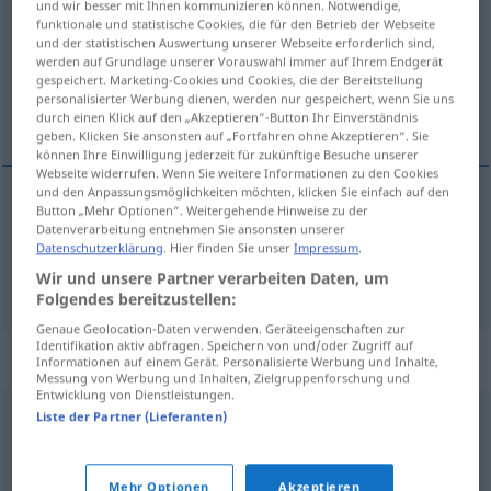
und wir besser mit Ihnen kommunizieren können. Notwendige,
funktionale und statistische Cookies, die für den Betrieb der Webseite
Übersicht aller Übersetzungen
und der statistischen Auswertung unserer Webseite erforderlich sind,
werden auf Grundlage unserer Vorauswahl immer auf Ihrem Endgerät
(Für mehr Details die Übersetzung anklicken/antippen)
gespeichert. Marketing-Cookies und Cookies, die der Bereitstellung
personalisierter Werbung dienen, werden nur gespeichert, wenn Sie uns
obgleich, obwohl, aber, jedoch, und, und zwar
durch einen Klick auf den „Akzeptieren“-Button Ihr Einverständnis
geben. Klicken Sie ansonsten auf „Fortfahren ohne Akzeptieren“. Sie
können Ihre Einwilligung jederzeit für zukünftige Besuche unserer
Webseite widerrufen. Wenn Sie weitere Informationen zu den Cookies
und den Anpassungsmöglichkeiten möchten, klicken Sie einfach auf den
Button „Mehr Optionen“. Weitergehende Hinweise zu der
obgleich,
obwohl
, aber,
jedoch
pedig
Datenverarbeitung entnehmen Sie ansonsten unserer
Datenschutzerklärung
. Hier finden Sie unser
Impressum
.
und, und
zwar
pedig
Wir und unsere Partner verarbeiten Daten, um
Folgendes bereitzustellen:
Genaue Geolocation-Daten verwenden. Geräteeigenschaften zur
Identifikation aktiv abfragen. Speichern von und/oder Zugriff auf
Synonyme für "pedig"
Informationen auf einem Gerät. Personalisierte Werbung und Inhalte,
Messung von Werbung und Inhalten, Zielgruppenforschung und
Entwicklung von Dienstleistungen.
Liste der Partner (Lieferanten)
bár
,
viszont
,
habár
,
noha
,
ámbár
,
mindazonáltal
© LibreOffice
Mehr Optionen
Akzeptieren