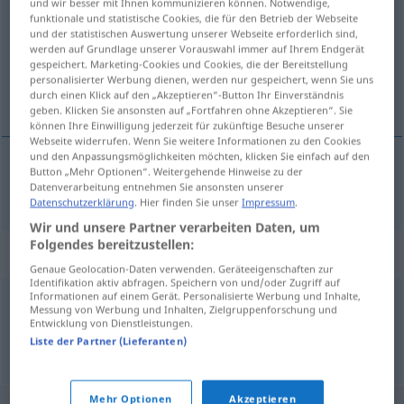
und wir besser mit Ihnen kommunizieren können. Notwendige,
funktionale und statistische Cookies, die für den Betrieb der Webseite
Übersicht aller Übersetzungen
und der statistischen Auswertung unserer Webseite erforderlich sind,
werden auf Grundlage unserer Vorauswahl immer auf Ihrem Endgerät
(Für mehr Details die Übersetzung anklicken/antippen)
gespeichert. Marketing-Cookies und Cookies, die der Bereitstellung
personalisierter Werbung dienen, werden nur gespeichert, wenn Sie uns
obgleich, obwohl
durch einen Klick auf den „Akzeptieren“-Button Ihr Einverständnis
geben. Klicken Sie ansonsten auf „Fortfahren ohne Akzeptieren“. Sie
können Ihre Einwilligung jederzeit für zukünftige Besuche unserer
Webseite widerrufen. Wenn Sie weitere Informationen zu den Cookies
und den Anpassungsmöglichkeiten möchten, klicken Sie einfach auf den
Button „Mehr Optionen“. Weitergehende Hinweise zu der
obgleich,
obwohl
noha
Datenverarbeitung entnehmen Sie ansonsten unserer
Datenschutzerklärung
. Hier finden Sie unser
Impressum
.
Wir und unsere Partner verarbeiten Daten, um
Folgendes bereitzustellen:
Synonyme für "noha"
Genaue Geolocation-Daten verwenden. Geräteeigenschaften zur
Identifikation aktiv abfragen. Speichern von und/oder Zugriff auf
Informationen auf einem Gerät. Personalisierte Werbung und Inhalte,
Messung von Werbung und Inhalten, Zielgruppenforschung und
bár
,
pedig
,
viszont
,
habár
,
ámbár
,
mindazonáltal
Entwicklung von Dienstleistungen.
Liste der Partner (Lieferanten)
© LibreOffice
Mehr Optionen
Akzeptieren