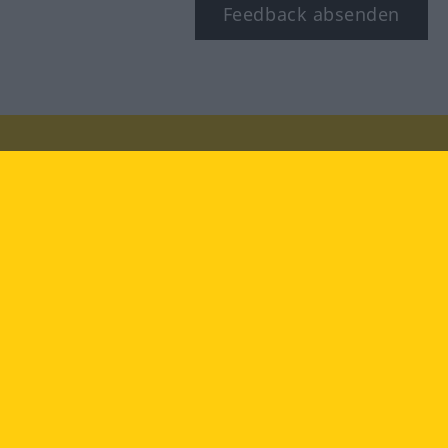
Feedback absenden
Besuchen Sie uns auf:
facebook
YouTube
Instagram
Langenscheidt
NUTZUNGSBEDINGUNGEN
DATENSCHUTZBESTIMMUNGEN