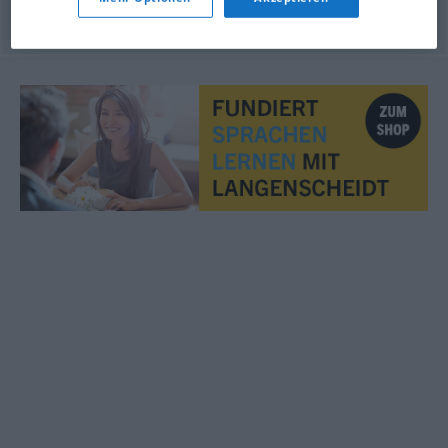
© LibreOffice