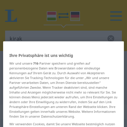
Ihre Privatsphäre ist uns wichtig
Ungarisch-Deutsch Wörterbuch
kirak
Wir und unsere
716
-Partner speichern und greifen auf
Ungarisch-Deutsch Übersetzung
personenbezogene Daten wie Browserdaten oder eindeutige
Kennungen auf Ihrem Gerät zu. Durch Auswahl von Akzeptieren
für "kirak"
aktivieren Sie Tracking-Technologien für die unter „Wir und unsere
Partner verarbeiten Daten, um Ihnen Dienste bereitzustellen“
aufgeführten Zwecke. Wenn Tracker deaktiviert sind, sind manche
Inhalte und Anzeigen möglicherweise nicht mehr so relevant für Sie. Sie
"kirak" Deutsch Übersetzung
können dieses Menü jederzeit wieder aufrufen, um Ihre Einstellungen zu
ändern oder Ihre Einwilligung zu widerrufen, indem Sie auf den Link
Privatsphäre-Einstellungen am unteren Rand der Webseite klicken. Ihre
„kirak“
Einstellungen gelten innerhalb unseres Website. Weitere Informationen
finden Sie in unserer Datenschutzerklärung.
Wir verwenden Cookies, damit Sie unsere Webseite bestmöglich nutzen
kirak