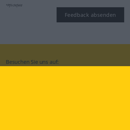
*Pflichtfeld
Feedback absenden
Besuchen Sie uns auf:
facebook
YouTube
Instagram
Langenscheidt
NUTZUNGSBEDINGUNGEN