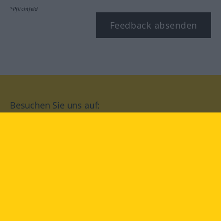
*Pflichtfeld
Feedback absenden
Besuchen Sie uns auf:
facebook
YouTube
Instagram
Langenscheidt
NUTZUNGSBEDINGUNGEN