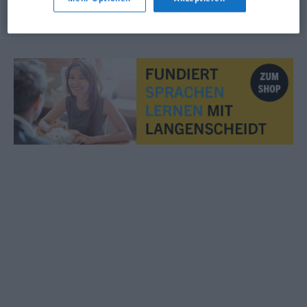
© LibreOffice