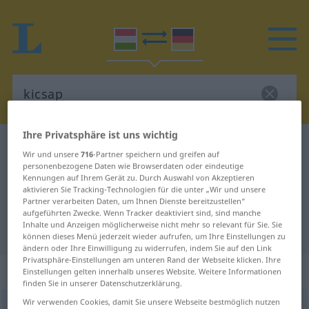
Ihre Privatsphäre ist uns wichtig
Ungarisch-Deutsch Wörterbuch
kicsap
Wir und unsere
716
-Partner speichern und greifen auf
Ungarisch-Deutsch Übersetzung
personenbezogene Daten wie Browserdaten oder eindeutige
Kennungen auf Ihrem Gerät zu. Durch Auswahl von Akzeptieren
für "kicsap"
aktivieren Sie Tracking-Technologien für die unter „Wir und unsere
Partner verarbeiten Daten, um Ihnen Dienste bereitzustellen“
aufgeführten Zwecke. Wenn Tracker deaktiviert sind, sind manche
Inhalte und Anzeigen möglicherweise nicht mehr so relevant für Sie. Sie
"kicsap" Deutsch Übersetzung
können dieses Menü jederzeit wieder aufrufen, um Ihre Einstellungen zu
ändern oder Ihre Einwilligung zu widerrufen, indem Sie auf den Link
Privatsphäre-Einstellungen am unteren Rand der Webseite klicken. Ihre
„kicsap“
Einstellungen gelten innerhalb unseres Website. Weitere Informationen
finden Sie in unserer Datenschutzerklärung.
Wir verwenden Cookies, damit Sie unsere Webseite bestmöglich nutzen
kicsap