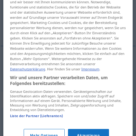
und wir besser mit Ihnen kommunizieren können. Notwendige,
funktionale und statistische Cookies, die für den Betrieb der Webseite
Übersicht aller Übersetzungen
und der statistischen Auswertung unserer Webseite erforderlich sind,
werden auf Grundlage unserer Vorauswahl immer auf Ihrem Endgerät
(Für mehr Details die Übersetzung anklicken/antippen)
gespeichert. Marketing-Cookies und Cookies, die der Bereitstellung
personalisierter Werbung dienen, werden nur gespeichert, wenn Sie uns
herausschlagen, hinauswerfen
durch einen Klick auf den „Akzeptieren“-Button Ihr Einverständnis
geben. Klicken Sie ansonsten auf „Fortfahren ohne Akzeptieren“. Sie
können Ihre Einwilligung jederzeit für zukünftige Besuche unserer
Webseite widerrufen. Wenn Sie weitere Informationen zu den Cookies
und den Anpassungsmöglichkeiten möchten, klicken Sie einfach auf den
Button „Mehr Optionen“. Weitergehende Hinweise zu der
herausschlagen
kicsap
Datenverarbeitung entnehmen Sie ansonsten unserer
Datenschutzerklärung
. Hier finden Sie unser
Impressum
.
hinauswerfen
kicsap
Wir und unsere Partner verarbeiten Daten, um
Folgendes bereitzustellen:
Genaue Geolocation-Daten verwenden. Geräteeigenschaften zur
Identifikation aktiv abfragen. Speichern von und/oder Zugriff auf
Synonyme für "kicsap"
Informationen auf einem Gerät. Personalisierte Werbung und Inhalte,
Messung von Werbung und Inhalten, Zielgruppenforschung und
Entwicklung von Dienstleistungen.
Liste der Partner (Lieferanten)
elküld
,
eltávolít
,
kitesz
,
elmozdít
,
kirak
,
kirúg
,
elcsap
,
kiutasít
,
kiállít
Mehr Optionen
Akzeptieren