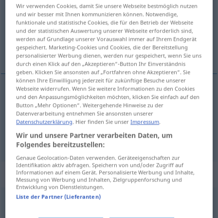
Wir verwenden Cookies, damit Sie unsere Webseite bestmöglich nutzen
und wir besser mit Ihnen kommunizieren können. Notwendige,
Übersicht aller Übersetzungen
funktionale und statistische Cookies, die für den Betrieb der Webseite
(Für mehr Details die Übersetzung anklicken/antippen)
und der statistischen Auswertung unserer Webseite erforderlich sind,
werden auf Grundlage unserer Vorauswahl immer auf Ihrem Endgerät
gespeichert. Marketing-Cookies und Cookies, die der Bereitstellung
von Neuem, wieder, nochmals
personalisierter Werbung dienen, werden nur gespeichert, wenn Sie uns
durch einen Klick auf den „Akzeptieren“-Button Ihr Einverständnis
geben. Klicken Sie ansonsten auf „Fortfahren ohne Akzeptieren“. Sie
können Ihre Einwilligung jederzeit für zukünftige Besuche unserer
Webseite widerrufen. Wenn Sie weitere Informationen zu den Cookies
und den Anpassungsmöglichkeiten möchten, klicken Sie einfach auf den
von Neuem
yeniden
Button „Mehr Optionen“. Weitergehende Hinweise zu der
Datenverarbeitung entnehmen Sie ansonsten unserer
Datenschutzerklärung
. Hier finden Sie unser
Impressum
.
wieder
,
nochmals
yeniden
Wir und unsere Partner verarbeiten Daten, um
Folgendes bereitzustellen:
Genaue Geolocation-Daten verwenden. Geräteeigenschaften zur
Identifikation aktiv abfragen. Speichern von und/oder Zugriff auf
Beispielsätze für "yeniden"
Informationen auf einem Gerät. Personalisierte Werbung und Inhalte,
Messung von Werbung und Inhalten, Zielgruppenforschung und
Entwicklung von Dienstleistungen.
Liste der Partner (Lieferanten)
yeniden
tertiplenmek