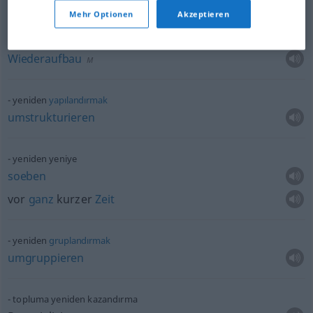
umgruppieren
Mehr Optionen
Akzeptieren
yeniden
onarılma
Wiederaufbau
M
yeniden
yapılandırmak
umstrukturieren
yeniden yeniye
soeben
vor
ganz
kurzer
Zeit
yeniden
gruplandırmak
umgruppieren
topluma yeniden kazandırma