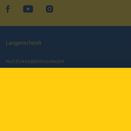
facebook
YouTube
Instagram
Langenscheidt
NUTZUNGSBEDINGUNGEN
DATENSCHUTZBESTIMMUNGEN
IMPRESSUM
PRIVATSPHÄRE-EINSTELLUNGEN
LATEINWÖRTERBUCH MIT CODE
Copyright © 2026 PONS Langenscheidt GmbH, Alle Rechte
vorbehalten.