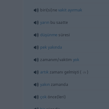
biri(si)ne
vakit
ayırmak
yarın
bu saatte
düşünme
süresi
pek
yakında
zamanım/vaktim
yok
artık
zamanı gelmişti
(
)
-IN
yakın
zamanda
çok
önce(leri)