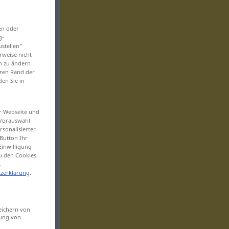
en oder
g-
ustellen“
rweise nicht
en zu ändern
eren Rand der
den Sie in
er Webseite und
 Vorauswahl
sonalisierter
Button Ihr
Einwilligung
zu den Cookies
.
zerklärung
.
eichern von
sung von