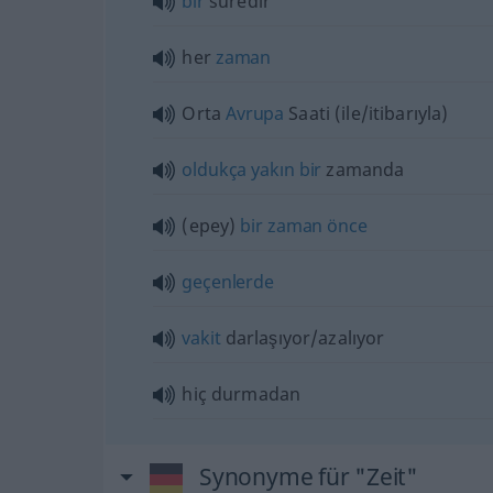
bir
süredir
her
zaman
Orta
Avrupa
Saati (ile/itibarıyla)
oldukça
yakın
bir
zamanda
(epey)
bir
zaman
önce
geçenlerde
vakit
darlaşıyor/azalıyor
hiç durmadan
Synonyme für "Zeit"