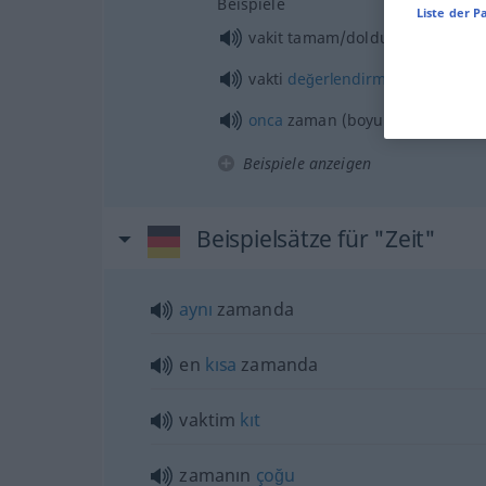
Beispiele
Liste der P
vakit tamam/doldu
vakti
değerlendirmek
onca
zaman (boyunca)
Beispiele anzeigen
Beispielsätze für "Zeit"
aynı
zamanda
en
kısa
zamanda
vaktim
kıt
zamanın
çoğu