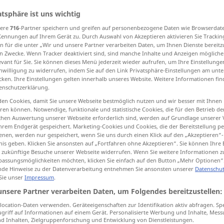
atsphäre ist uns wichtig
sere
716
-Partner speichern und greifen auf personenbezogene Daten wie Browserdat
Kennungen auf Ihrem Gerät zu. Durch Auswahl von Akzeptieren aktivieren Sie Trackin
tippen)
n für die unter „Wir und unsere Partner verarbeiten Daten, um Ihnen Dienste bereitz
n Zwecke. Wenn Tracker deaktiviert sind, sind manche Inhalte und Anzeigen mögliche
evant für Sie. Sie können dieses Menü jederzeit wieder aufrufen, um Ihre Einstellung
inwilligung zu widerrufen, indem Sie auf den Link Privatsphäre-Einstellungen am unt
cken. Ihre Einstellungen gelten innerhalb unseres Website. Weitere Informationen fin
enschutzerklärung.
en Cookies, damit Sie unsere Webseite bestmöglich nutzen und wir besser mit Ihnen
Zeit
en können. Notwendige, funktionale und statistische Cookies, die für den Betrieb d
ischen Auswertung unserer Webseite erforderlich sind, werden auf Grundlage unserer
hrem Endgerät gespeichert. Marketing-Cookies und Cookies, die der Bereitstellung per
nen, werden nur gespeichert, wenn Sie uns durch einen Klick auf den „Akzeptieren“-
Zeit
(Zeitalter)
a.
nis geben. Klicken Sie ansonsten auf „Fortfahren ohne Akzeptieren“. Sie können Ihre 
ür zukünftige Besuche unserer Webseite widerrufen. Wenn Sie weitere Informationen 
assungsmöglichkeiten möchten, klicken Sie einfach auf den Button „Mehr Optionen“
de Hinweise zu der Datenverarbeitung entnehmen Sie ansonsten unserer
Datenschut
Zeit
GRAM
 Sie unser
Impressum
.
unsere Partner verarbeiten Daten, um Folgendes bereitzustellen:
zurzeit
Zeit → siehe „
“
ocation-Daten verwenden. Geräteeigenschaften zur Identifikation aktiv abfragen. Sp
griff auf Informationen auf einem Gerät. Personalisierte Werbung und Inhalte, Mes
 Inhalten, Zielgruppenforschung und Entwicklung von Dienstleistungen.