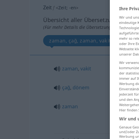
Zeit
f
<
Zeit
;
-en
>
Ihre Priv
Wir und un
Übersicht aller Übersetzungen
eindeutige 
(Für mehr Details die Übersetzung anklicken/an
Technologie
aufgeführte
mehr so rel
zaman, çağ, zaman, vakit, dönem
oder Ihre E
Webseite kli
unserer Dat
Wir verwend
zaman
,
vakit
kommunizier
der statist
immer auf I
Werbung die
çağ
,
dönem
Einverständ
jederzeit f
und den Anp
Weitergehen
zaman
Hier finden
Wir und 
Genaue Geol
und/oder Zu
Werbung und