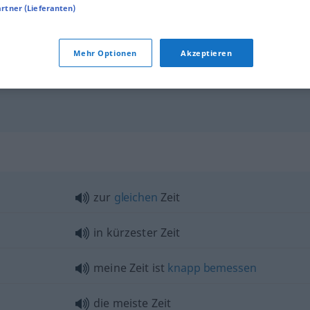
artner (Lieferanten)
die Zeit ist um
die Zeit
nutzen
Mehr Optionen
Akzeptieren
die ganze Zeit (hindurch)
zur
gleichen
Zeit
in kürzester Zeit
meine Zeit ist
knapp
bemessen
die meiste Zeit