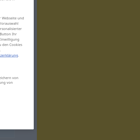
er Webseite und
 Vorauswahl
sonalisierter
Button Ihr
Einwilligung
zu den Cookies
.
zerklärung
.
eichern von
sung von