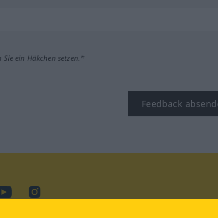
m Sie ein Häkchen setzen.*
Feedback absend
ook
YouTube
Instagram