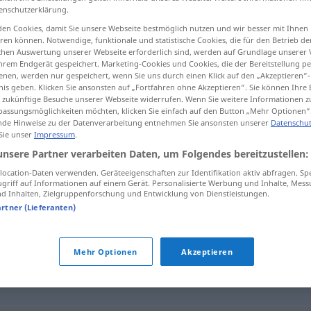
enschutzerklärung.
en Cookies, damit Sie unsere Webseite bestmöglich nutzen und wir besser mit Ihnen
en können. Notwendige, funktionale und statistische Cookies, die für den Betrieb d
ischen Auswertung unserer Webseite erforderlich sind, werden auf Grundlage unserer
tippen)
hrem Endgerät gespeichert. Marketing-Cookies und Cookies, die der Bereitstellung per
nen, werden nur gespeichert, wenn Sie uns durch einen Klick auf den „Akzeptieren“-
nis geben. Klicken Sie ansonsten auf „Fortfahren ohne Akzeptieren“. Sie können Ihre 
ür zukünftige Besuche unserer Webseite widerrufen. Wenn Sie weitere Informationen 
assungsmöglichkeiten möchten, klicken Sie einfach auf den Button „Mehr Optionen“
de Hinweise zu der Datenverarbeitung entnehmen Sie ansonsten unserer
Datenschut
 Sie unser
Impressum
.
umgruppieren
unsere Partner verarbeiten Daten, um Folgendes bereitzustellen:
ocation-Daten verwenden. Geräteeigenschaften zur Identifikation aktiv abfragen. Sp
griff auf Informationen auf einem Gerät. Personalisierte Werbung und Inhalte, Mes
 Inhalten, Zielgruppenforschung und Entwicklung von Dienstleistungen.
ren"
artner (Lieferanten)
Mehr Optionen
Akzeptieren