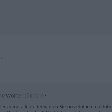
h?
ine Wörterbüchern?
hler aufgefallen oder wollen Sie uns einfach mal lob