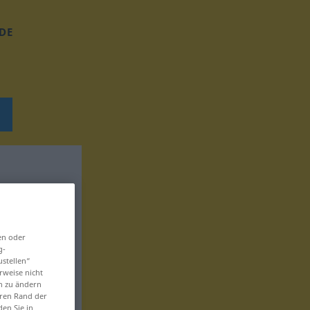
DE
en oder
g-
ustellen“
rweise nicht
en zu ändern
eren Rand der
den Sie in