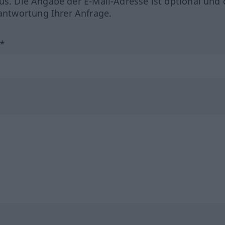
us. Die Angabe der E-Mail-Adresse ist optional und 
ntwortung Ihrer Anfrage.
?*