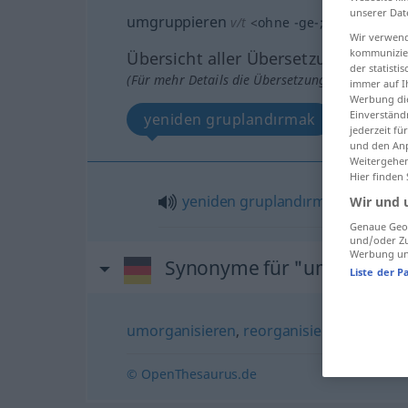
unserer Dat
umgruppieren
v/t
<
ohne
-ge-
;
h.
>
Wir verwend
kommunizier
Übersicht aller Übersetzungen
der statist
(Für mehr Details die Übersetzung anklicken/an
immer auf I
Werbung die
Einverständ
yeniden gruplandırmak
jederzeit f
und den Anp
Weitergehen
Hier finden
yeniden
gruplandırmak
Wir und 
Genaue Geol
und/oder Zu
Werbung und
Synonyme für "umgruppie
Liste der P
umorganisieren
,
reorganisieren
© OpenThesaurus.de