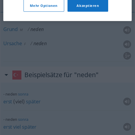
Mehr Optionen
Akzeptieren
Grund
neden
M
Ursache
neden
F
Beispielsätze für "neden"
neden
sonra
erst
(viel)
später
neden
sonra
erst
viel
später