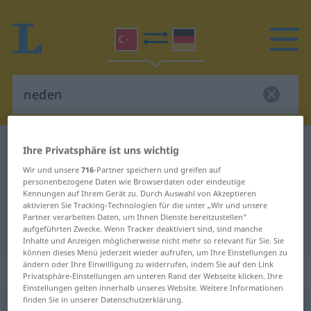
Türkisch-Deutsch Wörterbuch
neden
Ihre Privatsphäre ist uns wichtig
Türkisch-Deutsch Übersetzung für
Wir und unsere
716
-Partner speichern und greifen auf
personenbezogene Daten wie Browserdaten oder eindeutige
"neden"
Kennungen auf Ihrem Gerät zu. Durch Auswahl von Akzeptieren
aktivieren Sie Tracking-Technologien für die unter „Wir und unsere
Partner verarbeiten Daten, um Ihnen Dienste bereitzustellen“
aufgeführten Zwecke. Wenn Tracker deaktiviert sind, sind manche
"neden" Deutsch Übersetzung
Inhalte und Anzeigen möglicherweise nicht mehr so relevant für Sie. Sie
können dieses Menü jederzeit wieder aufrufen, um Ihre Einstellungen zu
ändern oder Ihre Einwilligung zu widerrufen, indem Sie auf den Link
„neden“
: zarf
Privatsphäre-Einstellungen am unteren Rand der Webseite klicken. Ihre
Einstellungen gelten innerhalb unseres Website. Weitere Informationen
finden Sie in unserer Datenschutzerklärung.
neden
adv