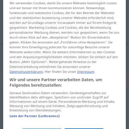
Wir verwenden Cookies, damit Sie unsere Webseite bestmöglich nutzen
und wir besser mit Ihnen kommunizieren können. Notwendige,
Übersicht aller Übersetzungen
funktionale und statistische Cookies, die für den Betrieb der Webseite
(Für mehr Details die Übersetzung anklicken/antippen)
und der statistischen Auswertung unserer Webseite erforderlich sind,
werden auf Grundlage unserer Vorauswahl immer auf Ihrem Endgerät
gespeichert. Marketing-Cookies und Cookies, die der Bereitstellung
warum, weshalb
personalisierter Werbung dienen, werden nur gespeichert, wenn Sie uns
durch einen Klick auf den „Akzeptieren“-Button Ihr Einverständnis
geben. Klicken Sie ansonsten auf „Fortfahren ohne Akzeptieren“. Sie
können Ihre Einwilligung jederzeit für zukünftige Besuche unserer
Webseite widerrufen. Wenn Sie weitere Informationen zu den Cookies
und den Anpassungsmöglichkeiten möchten, klicken Sie einfach auf den
warum
,
weshalb
neden
Button „Mehr Optionen“. Weitergehende Hinweise zu der
Datenverarbeitung entnehmen Sie ansonsten unserer
Datenschutzerklärung
. Hier finden Sie unser
Impressum
.
Wir und unsere Partner verarbeiten Daten, um
„neden“
: isim
Folgendes bereitzustellen:
Genaue Geolocation-Daten verwenden. Geräteeigenschaften zur
neden
subst
Identifikation aktiv abfragen. Speichern von und/oder Zugriff auf
Informationen auf einem Gerät. Personalisierte Werbung und Inhalte,
Messung von Werbung und Inhalten, Zielgruppenforschung und
Übersicht aller Übersetzungen
Entwicklung von Dienstleistungen.
(Für mehr Details die Übersetzung anklicken/antippen)
Liste der Partner (Lieferanten)
Grund, Ursache