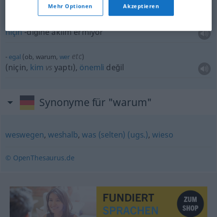
Mehr Optionen
Akzeptieren
es ist mir
unverständlich
, warum
niçin
-diğine aklım ermiyor
etc
egal
(ob, warum,
wer
)
(niçin,
kim
vs
yaptı),
önemli
değil
Synonyme für "warum"
weswegen
,
weshalb
,
was (selten) (ugs.)
,
wieso
© OpenThesaurus.de