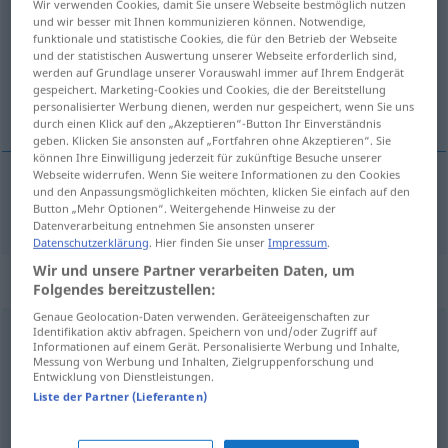
Wir verwenden Cookies, damit Sie unsere Webseite bestmöglich nutzen
und wir besser mit Ihnen kommunizieren können. Notwendige,
Übersicht aller Übersetzungen
funktionale und statistische Cookies, die für den Betrieb der Webseite
und der statistischen Auswertung unserer Webseite erforderlich sind,
(Für mehr Details die Übersetzung anklicken/antippen)
werden auf Grundlage unserer Vorauswahl immer auf Ihrem Endgerät
gespeichert. Marketing-Cookies und Cookies, die der Bereitstellung
niçin, neden, niye
personalisierter Werbung dienen, werden nur gespeichert, wenn Sie uns
durch einen Klick auf den „Akzeptieren“-Button Ihr Einverständnis
geben. Klicken Sie ansonsten auf „Fortfahren ohne Akzeptieren“. Sie
können Ihre Einwilligung jederzeit für zukünftige Besuche unserer
Webseite widerrufen. Wenn Sie weitere Informationen zu den Cookies
und den Anpassungsmöglichkeiten möchten, klicken Sie einfach auf den
niçin
,
neden
,
niye
warum
Button „Mehr Optionen“. Weitergehende Hinweise zu der
Datenverarbeitung entnehmen Sie ansonsten unserer
Datenschutzerklärung
. Hier finden Sie unser
Impressum
.
Wir und unsere Partner verarbeiten Daten, um
Beispielsätze für "warum"
Folgendes bereitzustellen:
Genaue Geolocation-Daten verwenden. Geräteeigenschaften zur
Identifikation aktiv abfragen. Speichern von und/oder Zugriff auf
kannst du mir (mal)
verraten
, warum?
Informationen auf einem Gerät. Personalisierte Werbung und Inhalte,
Messung von Werbung und Inhalten, Zielgruppenforschung und
söyler misin (hele),
niçin
…?
Entwicklung von Dienstleistungen.
Liste der Partner (Lieferanten)
warum
gerade
ich?
ama
neden
ben?