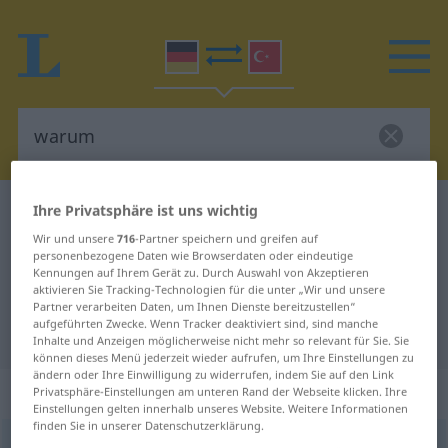
Ihre Privatsphäre ist uns wichtig
Deutsch-Türkisch Wörterbuch
warum
Deutsch-Türkisch Übersetzung für
Wir und unsere
716
-Partner speichern und greifen auf
personenbezogene Daten wie Browserdaten oder eindeutige
"warum"
Kennungen auf Ihrem Gerät zu. Durch Auswahl von Akzeptieren
aktivieren Sie Tracking-Technologien für die unter „Wir und unsere
Partner verarbeiten Daten, um Ihnen Dienste bereitzustellen“
aufgeführten Zwecke. Wenn Tracker deaktiviert sind, sind manche
"warum" Türkisch Übersetzung
Inhalte und Anzeigen möglicherweise nicht mehr so relevant für Sie. Sie
können dieses Menü jederzeit wieder aufrufen, um Ihre Einstellungen zu
ändern oder Ihre Einwilligung zu widerrufen, indem Sie auf den Link
„warum“
: Adverb
Privatsphäre-Einstellungen am unteren Rand der Webseite klicken. Ihre
Einstellungen gelten innerhalb unseres Website. Weitere Informationen
finden Sie in unserer Datenschutzerklärung.
warum
[vaˈrʊm]
adv