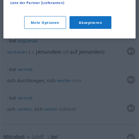
Liste der Partner (Lieferanten)
Lende
bel
F
Mehr Optionen
Akzeptieren
Beispiele
bel
bağlamak
jemandem
od
auf jemanden
vertrauen
(
)
-E
bel
vermek
sich durchbiegen, sich
werfen
Holz
bel
vermek
sich
senken
, sich
setzen
Gebäude
Mittelteil
Schiff
bel
M