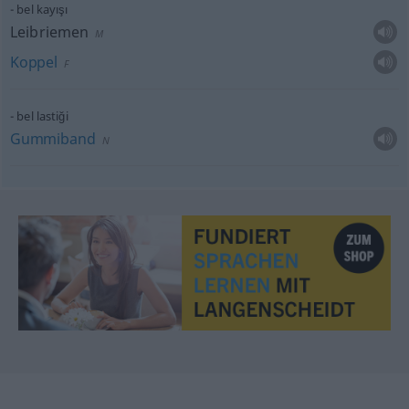
bel kayışı
Leibriemen
M
Koppel
F
bel lastiği
Gummiband
N