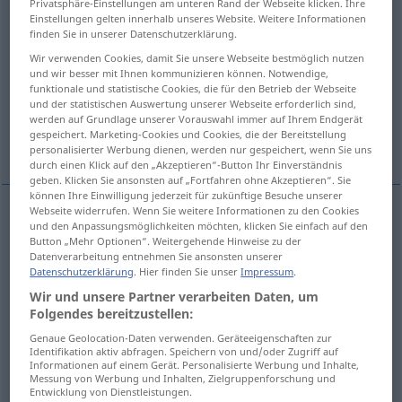
Privatsphäre-Einstellungen am unteren Rand der Webseite klicken. Ihre
Einstellungen gelten innerhalb unseres Website. Weitere Informationen
Übersicht aller Übersetzungen
finden Sie in unserer Datenschutzerklärung.
(Für mehr Details die Übersetzung anklicken/antippen)
Wir verwenden Cookies, damit Sie unsere Webseite bestmöglich nutzen
und wir besser mit Ihnen kommunizieren können. Notwendige,
funktionale und statistische Cookies, die für den Betrieb der Webseite
Taille
Kreuz
Lende
und der statistischen Auswertung unserer Webseite erforderlich sind,
werden auf Grundlage unserer Vorauswahl immer auf Ihrem Endgerät
gespeichert. Marketing-Cookies und Cookies, die der Bereitstellung
Mittelteil
Bergpass
personalisierter Werbung dienen, werden nur gespeichert, wenn Sie uns
durch einen Klick auf den „Akzeptieren“-Button Ihr Einverständnis
geben. Klicken Sie ansonsten auf „Fortfahren ohne Akzeptieren“. Sie
können Ihre Einwilligung jederzeit für zukünftige Besuche unserer
Webseite widerrufen. Wenn Sie weitere Informationen zu den Cookies
und den Anpassungsmöglichkeiten möchten, klicken Sie einfach auf den
Taille
bel
F
Button „Mehr Optionen“. Weitergehende Hinweise zu der
Datenverarbeitung entnehmen Sie ansonsten unserer
Datenschutzerklärung
. Hier finden Sie unser
Impressum
.
Wir und unsere Partner verarbeiten Daten, um
Folgendes bereitzustellen:
Kreuz
bel
N
Genaue Geolocation-Daten verwenden. Geräteeigenschaften zur
Identifikation aktiv abfragen. Speichern von und/oder Zugriff auf
Informationen auf einem Gerät. Personalisierte Werbung und Inhalte,
Messung von Werbung und Inhalten, Zielgruppenforschung und
Entwicklung von Dienstleistungen.