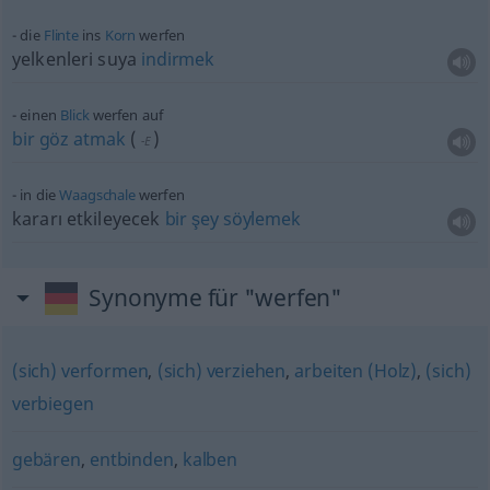
die
Flinte
ins
Korn
werfen
yelkenleri suya
indirmek
einen
Blick
werfen auf
bir
göz
atmak
(
)
-E
in die
Waagschale
werfen
kararı etkileyecek
bir
şey
söylemek
Synonyme für "werfen"
(sich) verformen
,
(sich) verziehen
,
arbeiten (Holz)
,
(sich)
verbiegen
gebären
,
entbinden
,
kalben