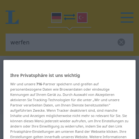
Deutsch-Türkisch Wörterbuch
werfen
Deutsch-Türkisch Übersetzung für
Ihre Privatsphäre ist uns wichtig
"werfen"
Wir und unsere
716
-Partner speichern und greifen auf
personenbezogene Daten wie Browserdaten oder eindeutige
Kennungen auf Ihrem Gerät zu. Durch Auswahl von Akzeptieren
aktivieren Sie Tracking-Technologien für die unter „Wir und unsere
"werfen" Türkisch Übersetzung
Partner verarbeiten Daten, um Ihnen Dienste bereitzustellen“
aufgeführten Zwecke. Wenn Tracker deaktiviert sind, sind manche
Inhalte und Anzeigen möglicherweise nicht mehr so relevant für Sie. Sie
„werfen“
: transitives Verb
können dieses Menü jederzeit wieder aufrufen, um Ihre Einstellungen zu
ändern oder Ihre Einwilligung zu widerrufen, indem Sie auf den Link
Privatsphäre-Einstellungen am unteren Rand der Webseite klicken. Ihre
Einstellungen gelten innerhalb unseres Website. Weitere Informationen
werfen
v/t
<
wirft
;
warf
;
geworfen
;
h.
>