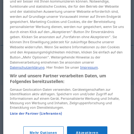
und wir besser mit Ihnen kommunizieren können. Notwendige,
funktionale und statistische Cookies, die für den Betrieb der Webseite
Übersicht aller Übersetzungen
und der statistischen Auswertung unserer Webseite erforderlich sind,
werden auf Grundlage unserer Vorauswahl immer auf Ihrem Endgerät
(Für mehr Details die Übersetzung anklicken/antippen)
gespeichert. Marketing-Cookies und Cookies, die der Bereitstellung
personalisierter Werbung dienen, werden nur gespeichert, wenn Sie uns
Nadel
durch einen Klick auf den „Akzeptieren“-Button Ihr Einverständnis
geben. Klicken Sie ansonsten auf „Fortfahren ohne Akzeptieren“. Sie
können Ihre Einwilligung jederzeit für zukünftige Besuche unserer
Webseite widerrufen. Wenn Sie weitere Informationen zu den Cookies
und den Anpassungsmöglichkeiten möchten, klicken Sie einfach auf den
Button „Mehr Optionen“. Weitergehende Hinweise zu der
Nadel
f
jehla
Datenverarbeitung entnehmen Sie ansonsten unserer
Datenschutzerklärung
. Hier finden Sie unser
Impressum
.
Wir und unsere Partner verarbeiten Daten, um
Folgendes bereitzustellen:
Genaue Geolocation-Daten verwenden. Geräteeigenschaften zur
Beispielsätze für "jehla"
Identifikation aktiv abfragen. Speichern von und/oder Zugriff auf
Informationen auf einem Gerät. Personalisierte Werbung und Inhalte,
Messung von Werbung und Inhalten, Zielgruppenforschung und
Entwicklung von Dienstleistungen.
připínací
jehla
Liste der Partner (Lieferanten)
Anstecknadel
f
Mehr Optionen
Akzeptieren