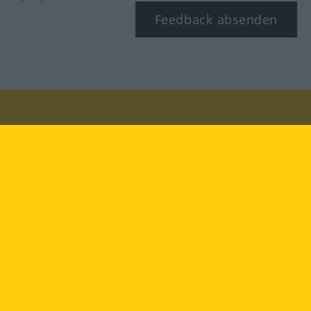
Feedback absenden
Besuchen Sie uns auf:
facebook
YouTube
Instagram
Langenscheidt
NUTZUNGSBEDINGUNGEN