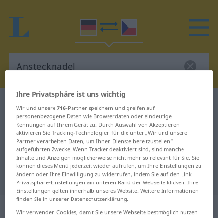
Ihre Privatsphäre ist uns wichtig
Deutsch-Tschechisch Wörterbuch
Anstecknadel
Wir und unsere
716
-Partner speichern und greifen auf
Deutsch-Tschechisch Übersetzung
personenbezogene Daten wie Browserdaten oder eindeutige
Kennungen auf Ihrem Gerät zu. Durch Auswahl von Akzeptieren
für "Anstecknadel"
aktivieren Sie Tracking-Technologien für die unter „Wir und unsere
Partner verarbeiten Daten, um Ihnen Dienste bereitzustellen“
aufgeführten Zwecke. Wenn Tracker deaktiviert sind, sind manche
Inhalte und Anzeigen möglicherweise nicht mehr so relevant für Sie. Sie
"Anstecknadel" Tschechisch
können dieses Menü jederzeit wieder aufrufen, um Ihre Einstellungen zu
ändern oder Ihre Einwilligung zu widerrufen, indem Sie auf den Link
Übersetzung
Privatsphäre-Einstellungen am unteren Rand der Webseite klicken. Ihre
Einstellungen gelten innerhalb unseres Website. Weitere Informationen
finden Sie in unserer Datenschutzerklärung.
„Anstecknadel“
: feminin
Wir verwenden Cookies, damit Sie unsere Webseite bestmöglich nutzen