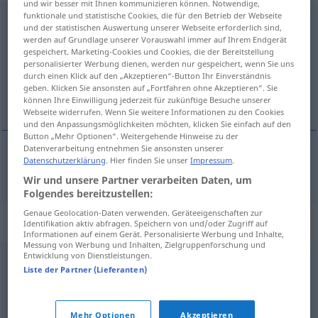
und wir besser mit Ihnen kommunizieren können. Notwendige,
funktionale und statistische Cookies, die für den Betrieb der Webseite
Anstecknadel
f
und der statistischen Auswertung unserer Webseite erforderlich sind,
werden auf Grundlage unserer Vorauswahl immer auf Ihrem Endgerät
Übersicht aller Übersetzungen
gespeichert. Marketing-Cookies und Cookies, die der Bereitstellung
personalisierter Werbung dienen, werden nur gespeichert, wenn Sie uns
(Für mehr Details die Übersetzung anklicken/antippen)
durch einen Klick auf den „Akzeptieren“-Button Ihr Einverständnis
geben. Klicken Sie ansonsten auf „Fortfahren ohne Akzeptieren“. Sie
špendlík
können Ihre Einwilligung jederzeit für zukünftige Besuche unserer
Webseite widerrufen. Wenn Sie weitere Informationen zu den Cookies
und den Anpassungsmöglichkeiten möchten, klicken Sie einfach auf den
Button „Mehr Optionen“. Weitergehende Hinweise zu der
Datenverarbeitung entnehmen Sie ansonsten unserer
Datenschutzerklärung
. Hier finden Sie unser
Impressum
.
špendlík
m
Anstecknadel
Wir und unsere Partner verarbeiten Daten, um
Folgendes bereitzustellen:
Genaue Geolocation-Daten verwenden. Geräteeigenschaften zur
Synonyme für "Anstecknadel"
Identifikation aktiv abfragen. Speichern von und/oder Zugriff auf
Informationen auf einem Gerät. Personalisierte Werbung und Inhalte,
Messung von Werbung und Inhalten, Zielgruppenforschung und
Entwicklung von Dienstleistungen.
Brosche (Hauptform)
Liste der Partner (Lieferanten)
© OpenThesaurus.de
Mehr Optionen
Akzeptieren