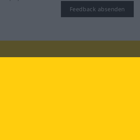
Feedback absenden
Besuchen Sie uns auf:
facebook
YouTube
Instagram
Langenscheidt
NUTZUNGSBEDINGUNGEN