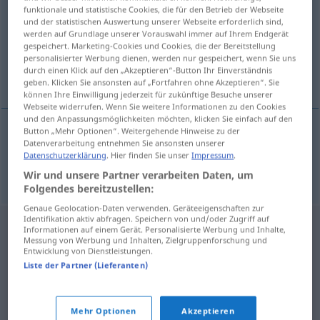
funktionale und statistische Cookies, die für den Betrieb der Webseite
und der statistischen Auswertung unserer Webseite erforderlich sind,
Übersicht aller Übersetzungen
werden auf Grundlage unserer Vorauswahl immer auf Ihrem Endgerät
(Für mehr Details die Übersetzung anklicken/antippen)
gespeichert. Marketing-Cookies und Cookies, die der Bereitstellung
personalisierter Werbung dienen, werden nur gespeichert, wenn Sie uns
durch einen Klick auf den „Akzeptieren“-Button Ihr Einverständnis
Illegalität
geben. Klicken Sie ansonsten auf „Fortfahren ohne Akzeptieren“. Sie
können Ihre Einwilligung jederzeit für zukünftige Besuche unserer
Webseite widerrufen. Wenn Sie weitere Informationen zu den Cookies
und den Anpassungsmöglichkeiten möchten, klicken Sie einfach auf den
Button „Mehr Optionen“. Weitergehende Hinweise zu der
Datenverarbeitung entnehmen Sie ansonsten unserer
Illegalität
f
ilegalita
Datenschutzerklärung
. Hier finden Sie unser
Impressum
.
Wir und unsere Partner verarbeiten Daten, um
Folgendes bereitzustellen:
Genaue Geolocation-Daten verwenden. Geräteeigenschaften zur
Identifikation aktiv abfragen. Speichern von und/oder Zugriff auf
Informationen auf einem Gerät. Personalisierte Werbung und Inhalte,
Messung von Werbung und Inhalten, Zielgruppenforschung und
Entwicklung von Dienstleistungen.
Liste der Partner (Lieferanten)
Mehr Optionen
Akzeptieren