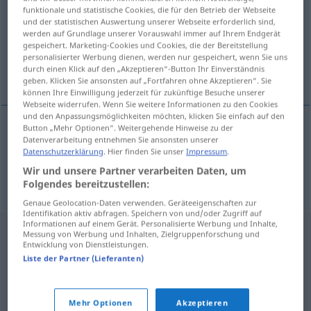
funktionale und statistische Cookies, die für den Betrieb der Webseite
und der statistischen Auswertung unserer Webseite erforderlich sind,
Übersicht aller Übersetzungen
werden auf Grundlage unserer Vorauswahl immer auf Ihrem Endgerät
(Für mehr Details die Übersetzung anklicken/antippen)
gespeichert. Marketing-Cookies und Cookies, die der Bereitstellung
personalisierter Werbung dienen, werden nur gespeichert, wenn Sie uns
durch einen Klick auf den „Akzeptieren“-Button Ihr Einverständnis
Evolution, Entwicklung
geben. Klicken Sie ansonsten auf „Fortfahren ohne Akzeptieren“. Sie
können Ihre Einwilligung jederzeit für zukünftige Besuche unserer
Webseite widerrufen. Wenn Sie weitere Informationen zu den Cookies
und den Anpassungsmöglichkeiten möchten, klicken Sie einfach auf den
Button „Mehr Optionen“. Weitergehende Hinweise zu der
Datenverarbeitung entnehmen Sie ansonsten unserer
Evolution
f
evoluce
Datenschutzerklärung
. Hier finden Sie unser
Impressum
.
Wir und unsere Partner verarbeiten Daten, um
Entwicklung
f
evoluce
Folgendes bereitzustellen:
Genaue Geolocation-Daten verwenden. Geräteeigenschaften zur
Identifikation aktiv abfragen. Speichern von und/oder Zugriff auf
Informationen auf einem Gerät. Personalisierte Werbung und Inhalte,
Messung von Werbung und Inhalten, Zielgruppenforschung und
Entwicklung von Dienstleistungen.
Liste der Partner (Lieferanten)
Mehr Optionen
Akzeptieren