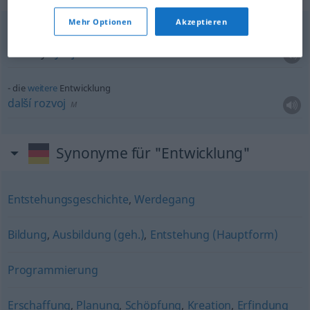
Mehr Optionen
Akzeptieren
f
rückläufige Entwicklung
klesavý
vývoj
m
die
weitere
Entwicklung
další
rozvoj
M
Synonyme für "Entwicklung"
Entstehungsgeschichte
,
Werdegang
Bildung
,
Ausbildung (geh.)
,
Entstehung (Hauptform)
Programmierung
Erschaffung
,
Planung
,
Schöpfung
,
Kreation
,
Erfindung