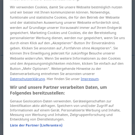
Wir verwenden Cookies, damit Sie unsere Webseite bestmöglich nutzen
Entwicklung
f
<
Entwicklung
;
-en
>
und wir besser mit Ihnen kommunizieren können. Notwendige,
funktionale und statistische Cookies, die für den Betrieb der Webseite
Übersicht aller Übersetzungen
und der statistischen Auswertung unserer Webseite erforderlich sind,
werden auf Grundlage unserer Vorauswahl immer auf Ihrem Endgerät
(Für mehr Details die Übersetzung anklicken/antippen)
gespeichert. Marketing-Cookies und Cookies, die der Bereitstellung
personalisierter Werbung dienen, werden nur gespeichert, wenn Sie uns
rozvoj, vývoj, vyvolání
durch einen Klick auf den „Akzeptieren“-Button Ihr Einverständnis
geben. Klicken Sie ansonsten auf „Fortfahren ohne Akzeptieren“. Sie
können Ihre Einwilligung jederzeit für zukünftige Besuche unserer
Webseite widerrufen. Wenn Sie weitere Informationen zu den Cookies
und den Anpassungsmöglichkeiten möchten, klicken Sie einfach auf den
Button „Mehr Optionen“. Weitergehende Hinweise zu der
rozvoj
m
Entwicklung
Datenverarbeitung entnehmen Sie ansonsten unserer
Datenschutzerklärung
. Hier finden Sie unser
Impressum
.
vývoj
m
Entwicklung
Wir und unsere Partner verarbeiten Daten, um
TECH
Folgendes bereitzustellen:
vyvolá(vá)ní
n
Entwicklung
FOTO
Genaue Geolocation-Daten verwenden. Geräteeigenschaften zur
Identifikation aktiv abfragen. Speichern von und/oder Zugriff auf
Informationen auf einem Gerät. Personalisierte Werbung und Inhalte,
Messung von Werbung und Inhalten, Zielgruppenforschung und
Entwicklung von Dienstleistungen.
Liste der Partner (Lieferanten)
Beispielsätze für "Entwicklung"