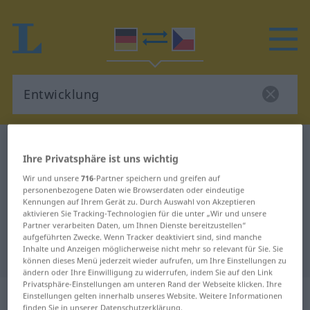
Deutsch-Tschechisch Wörterbuch
Entwicklung
Ihre Privatsphäre ist uns wichtig
Deutsch-Tschechisch Übersetzung
Wir und unsere
716
-Partner speichern und greifen auf
für "Entwicklung"
personenbezogene Daten wie Browserdaten oder eindeutige
Kennungen auf Ihrem Gerät zu. Durch Auswahl von Akzeptieren
aktivieren Sie Tracking-Technologien für die unter „Wir und unsere
Partner verarbeiten Daten, um Ihnen Dienste bereitzustellen“
"Entwicklung" Tschechisch
aufgeführten Zwecke. Wenn Tracker deaktiviert sind, sind manche
Inhalte und Anzeigen möglicherweise nicht mehr so relevant für Sie. Sie
Übersetzung
können dieses Menü jederzeit wieder aufrufen, um Ihre Einstellungen zu
ändern oder Ihre Einwilligung zu widerrufen, indem Sie auf den Link
Privatsphäre-Einstellungen am unteren Rand der Webseite klicken. Ihre
„Entwicklung“
: feminin
Einstellungen gelten innerhalb unseres Website. Weitere Informationen
finden Sie in unserer Datenschutzerklärung.