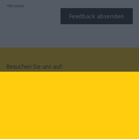
*Pflichtfeld
Feedback absenden
Besuchen Sie uns auf:
facebook
YouTube
Instagram
Langenscheidt
NUTZUNGSBEDINGUNGEN