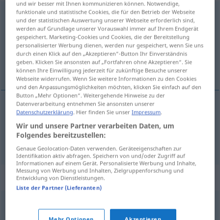
und wir besser mit Ihnen kommunizieren können. Notwendige,
funktionale und statistische Cookies, die für den Betrieb der Webseite
Evolution
f
<
Evolution
;
-en
>
und der statistischen Auswertung unserer Webseite erforderlich sind,
werden auf Grundlage unserer Vorauswahl immer auf Ihrem Endgerät
Übersicht aller Übersetzungen
gespeichert. Marketing-Cookies und Cookies, die der Bereitstellung
personalisierter Werbung dienen, werden nur gespeichert, wenn Sie uns
(Für mehr Details die Übersetzung anklicken/antippen)
durch einen Klick auf den „Akzeptieren“-Button Ihr Einverständnis
geben. Klicken Sie ansonsten auf „Fortfahren ohne Akzeptieren“. Sie
evoluce, vývoj
können Ihre Einwilligung jederzeit für zukünftige Besuche unserer
Webseite widerrufen. Wenn Sie weitere Informationen zu den Cookies
und den Anpassungsmöglichkeiten möchten, klicken Sie einfach auf den
Button „Mehr Optionen“. Weitergehende Hinweise zu der
Datenverarbeitung entnehmen Sie ansonsten unserer
Datenschutzerklärung
. Hier finden Sie unser
Impressum
.
evoluce
f
Evolution
Wir und unsere Partner verarbeiten Daten, um
Folgendes bereitzustellen:
vývoj
m
Evolution
Genaue Geolocation-Daten verwenden. Geräteeigenschaften zur
Identifikation aktiv abfragen. Speichern von und/oder Zugriff auf
Informationen auf einem Gerät. Personalisierte Werbung und Inhalte,
Messung von Werbung und Inhalten, Zielgruppenforschung und
Synonyme für "Evolution"
Entwicklung von Dienstleistungen.
Liste der Partner (Lieferanten)
Entwicklung
,
Fortgang
,
Weiterentwicklung
Mehr Optionen
Akzeptieren