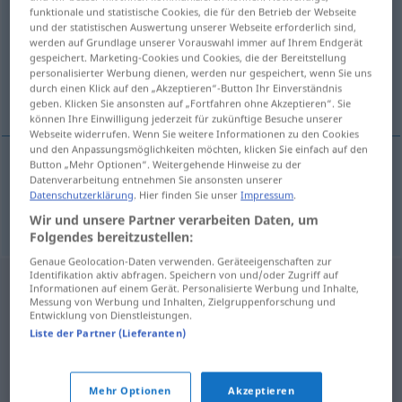
funktionale und statistische Cookies, die für den Betrieb der Webseite
und der statistischen Auswertung unserer Webseite erforderlich sind,
Übersicht aller Übersetzungen
werden auf Grundlage unserer Vorauswahl immer auf Ihrem Endgerät
(Für mehr Details die Übersetzung anklicken/antippen)
gespeichert. Marketing-Cookies und Cookies, die der Bereitstellung
personalisierter Werbung dienen, werden nur gespeichert, wenn Sie uns
durch einen Klick auf den „Akzeptieren“-Button Ihr Einverständnis
anfassen, packen
geben. Klicken Sie ansonsten auf „Fortfahren ohne Akzeptieren“. Sie
können Ihre Einwilligung jederzeit für zukünftige Besuche unserer
Webseite widerrufen. Wenn Sie weitere Informationen zu den Cookies
und den Anpassungsmöglichkeiten möchten, klicken Sie einfach auf den
Button „Mehr Optionen“. Weitergehende Hinweise zu der
Datenverarbeitung entnehmen Sie ansonsten unserer
anfassen
, (an)packen
chopit
Datenschutzerklärung
. Hier finden Sie unser
Impressum
.
Wir und unsere Partner verarbeiten Daten, um
Folgendes bereitzustellen:
Genaue Geolocation-Daten verwenden. Geräteeigenschaften zur
Identifikation aktiv abfragen. Speichern von und/oder Zugriff auf
Informationen auf einem Gerät. Personalisierte Werbung und Inhalte,
Messung von Werbung und Inhalten, Zielgruppenforschung und
Entwicklung von Dienstleistungen.
Liste der Partner (Lieferanten)
Mehr Optionen
Akzeptieren