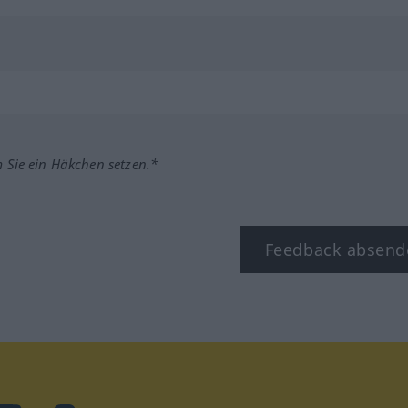
m Sie ein Häkchen setzen.*
Feedback absend