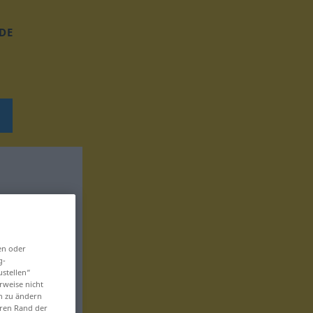
DE
en oder
g-
ustellen“
rweise nicht
en zu ändern
eren Rand der