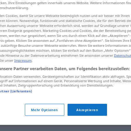
cken. Ihre Einstellungen gelten innerhalb unseres Website. Weitere Informationen fin
enschutzerklärung.
en Cookies, damit Sie unsere Webseite bestmöglich nutzen und wir besser mit Ihnen
en können. Notwendige, funktionale und statistische Cookies, die für den Betrieb d
tippen)
ischen Auswertung unserer Webseite erforderlich sind, werden auf Grundlage unserer
hrem Endgerät gespeichert. Marketing-Cookies und Cookies, die der Bereitstellung per
nen, werden nur gespeichert, wenn Sie uns durch einen Klick auf den „Akzeptieren“-
nis geben. Klicken Sie ansonsten auf „Fortfahren ohne Akzeptieren“. Sie können Ihre 
ür zukünftige Besuche unserer Webseite widerrufen. Wenn Sie weitere Informationen 
assungsmöglichkeiten möchten, klicken Sie einfach auf den Button „Mehr Optionen“
de Hinweise zu der Datenverarbeitung entnehmen Sie ansonsten unserer
Datenschut
 Sie unser
Impressum
.
cestovat
unsere Partner verarbeiten Daten, um Folgendes bereitzustellen:
ocation-Daten verwenden. Geräteeigenschaften zur Identifikation aktiv abfragen. Sp
griff auf Informationen auf einem Gerät. Personalisierte Werbung und Inhalte, Mes
 Inhalten, Zielgruppenforschung und Entwicklung von Dienstleistungen.
cestovat do Norska
artner (Lieferanten)
cestovat na Moravu
ittel
cestovat čím
Mehr Optionen
Akzeptieren