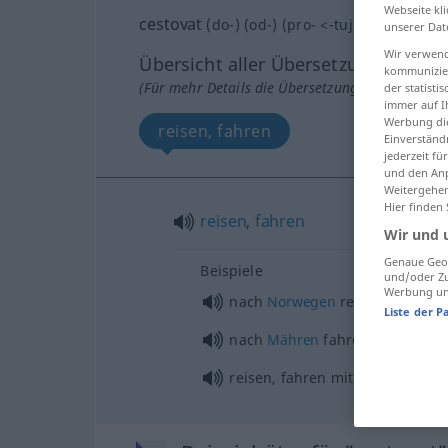
Webseite kli
cestovat
(
do-
) (
od-
) (
pro-
<
-tuji
>)
unserer Dat
Wir verwend
Übersicht aller Übersetzungen
kommunizier
(Für mehr Details die Übersetzung anklicken/an
der statist
immer auf I
Werbung die
reisen, fahren
Einverständ
jederzeit f
und den Anp
Weitergehen
Hier finden
reisen
,
fahren
Wir und 
Genaue Geol
Beispiele
und/oder Zu
Werbung und
nach
Norwegen
reisen
Liste der P
nach
Mähren
fahren
reisen, fahren mit
Verkehrsm
DAT