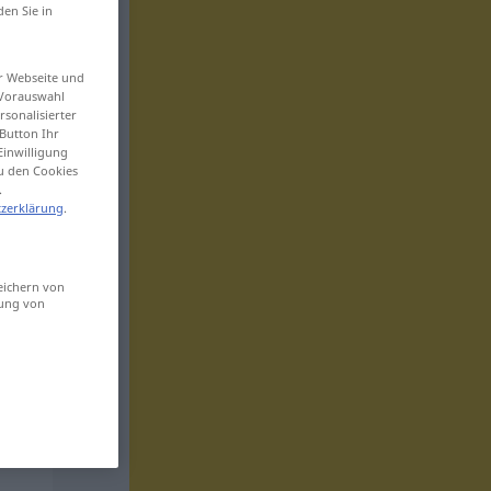
den Sie in
er Webseite und
 Vorauswahl
sonalisierter
Button Ihr
Einwilligung
zu den Cookies
.
zerklärung
.
eichern von
sung von