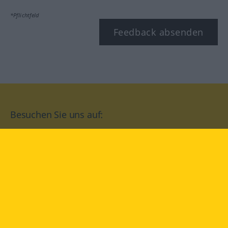
*Pflichtfeld
Feedback absenden
Besuchen Sie uns auf:
facebook
YouTube
Instagram
Langenscheidt