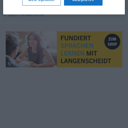
Tramper
© OpenThesaurus.de