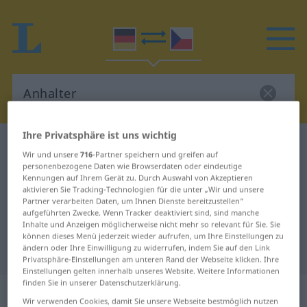
Ihre Privatsphäre ist uns wichtig
Deutsch-Tschechisch Wörterbuch
Anhalter
Wir und unsere
716
-Partner speichern und greifen auf
Deutsch-Tschechisch Übersetzung
personenbezogene Daten wie Browserdaten oder eindeutige
Kennungen auf Ihrem Gerät zu. Durch Auswahl von Akzeptieren
für "Anhalter"
aktivieren Sie Tracking-Technologien für die unter „Wir und unsere
Partner verarbeiten Daten, um Ihnen Dienste bereitzustellen“
aufgeführten Zwecke. Wenn Tracker deaktiviert sind, sind manche
Inhalte und Anzeigen möglicherweise nicht mehr so relevant für Sie. Sie
"Anhalter" Tschechisch
können dieses Menü jederzeit wieder aufrufen, um Ihre Einstellungen zu
ändern oder Ihre Einwilligung zu widerrufen, indem Sie auf den Link
Übersetzung
Privatsphäre-Einstellungen am unteren Rand der Webseite klicken. Ihre
Einstellungen gelten innerhalb unseres Website. Weitere Informationen
finden Sie in unserer Datenschutzerklärung.
„Anhalter“
: maskulin
Wir verwenden Cookies, damit Sie unsere Webseite bestmöglich nutzen