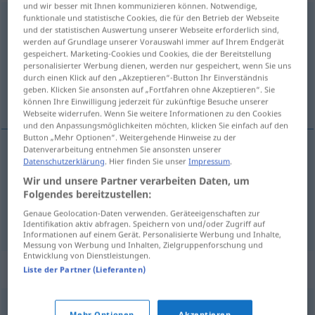
und wir besser mit Ihnen kommunizieren können. Notwendige,
funktionale und statistische Cookies, die für den Betrieb der Webseite
Anhalter
m
<
-s
;
Anhalter
>
und der statistischen Auswertung unserer Webseite erforderlich sind,
werden auf Grundlage unserer Vorauswahl immer auf Ihrem Endgerät
Übersicht aller Übersetzungen
gespeichert. Marketing-Cookies und Cookies, die der Bereitstellung
(Für mehr Details die Übersetzung anklicken/antippen)
personalisierter Werbung dienen, werden nur gespeichert, wenn Sie uns
durch einen Klick auf den „Akzeptieren“-Button Ihr Einverständnis
geben. Klicken Sie ansonsten auf „Fortfahren ohne Akzeptieren“. Sie
jezdit stopem
können Ihre Einwilligung jederzeit für zukünftige Besuche unserer
Webseite widerrufen. Wenn Sie weitere Informationen zu den Cookies
und den Anpassungsmöglichkeiten möchten, klicken Sie einfach auf den
Button „Mehr Optionen“. Weitergehende Hinweise zu der
Datenverarbeitung entnehmen Sie ansonsten unserer
Beispiele
Datenschutzerklärung
. Hier finden Sie unser
Impressum
.
per
Anhalter
fahren
UMG
Wir und unsere Partner verarbeiten Daten, um
Folgendes bereitzustellen:
jezdit
<jet>
(auto)stopem
Genaue Geolocation-Daten verwenden. Geräteeigenschaften zur
Identifikation aktiv abfragen. Speichern von und/oder Zugriff auf
Informationen auf einem Gerät. Personalisierte Werbung und Inhalte,
Messung von Werbung und Inhalten, Zielgruppenforschung und
Entwicklung von Dienstleistungen.
Synonyme für "Anhalter"
Liste der Partner (Lieferanten)
Mehr Optionen
Akzeptieren