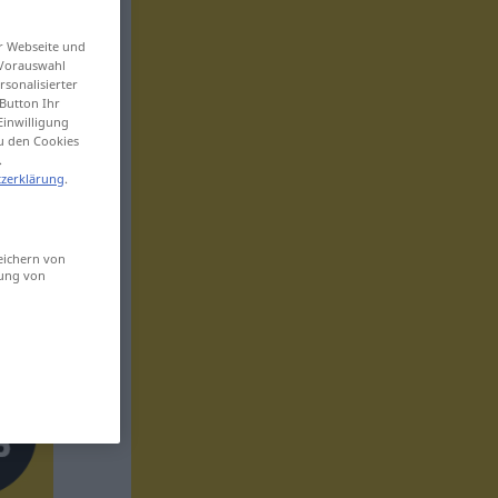
er Webseite und
 Vorauswahl
sonalisierter
Button Ihr
Einwilligung
zu den Cookies
.
zerklärung
.
eichern von
sung von