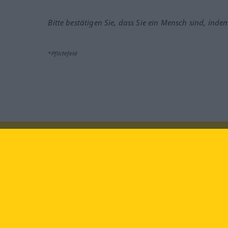
Bitte bestätigen Sie, dass Sie ein Mensch sind, inde
*Pflichtfeld
Besuchen Sie uns auf:
faceb