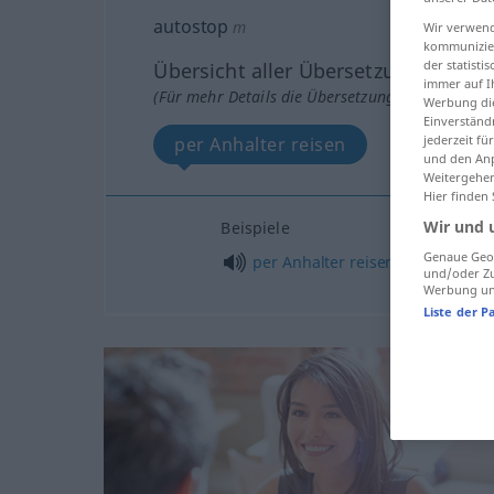
autostop
m
Wir verwend
kommunizier
der statist
Übersicht aller Übersetzungen
immer auf I
(Für mehr Details die Übersetzung anklicken/an
Werbung die
Einverständ
jederzeit f
per Anhalter reisen
und den Anp
Weitergehen
Hier finden
Wir und 
Beispiele
Genaue Geol
per
Anhalter
reisen
und/oder Zu
Werbung und
Liste der P