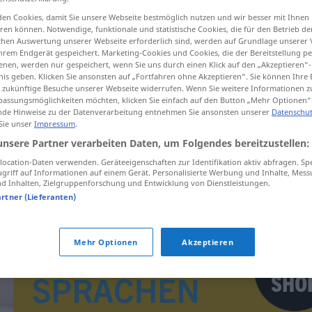
en Cookies, damit Sie unsere Webseite bestmöglich nutzen und wir besser mit Ihnen
en können. Notwendige, funktionale und statistische Cookies, die für den Betrieb d
ischen Auswertung unserer Webseite erforderlich sind, werden auf Grundlage unserer
hrem Endgerät gespeichert. Marketing-Cookies und Cookies, die der Bereitstellung per
tippen)
nen, werden nur gespeichert, wenn Sie uns durch einen Klick auf den „Akzeptieren“-
nis geben. Klicken Sie ansonsten auf „Fortfahren ohne Akzeptieren“. Sie können Ihre 
ür zukünftige Besuche unserer Webseite widerrufen. Wenn Sie weitere Informationen 
assungsmöglichkeiten möchten, klicken Sie einfach auf den Button „Mehr Optionen“
de Hinweise zu der Datenverarbeitung entnehmen Sie ansonsten unserer
Datenschut
 Sie unser
Impressum
.
unsere Partner verarbeiten Daten, um Folgendes bereitzustellen:
ocation-Daten verwenden. Geräteeigenschaften zur Identifikation aktiv abfragen. Sp
cestovat
autostopem
griff auf Informationen auf einem Gerät. Personalisierte Werbung und Inhalte, Mes
 Inhalten, Zielgruppenforschung und Entwicklung von Dienstleistungen.
artner (Lieferanten)
Mehr Optionen
Akzeptieren