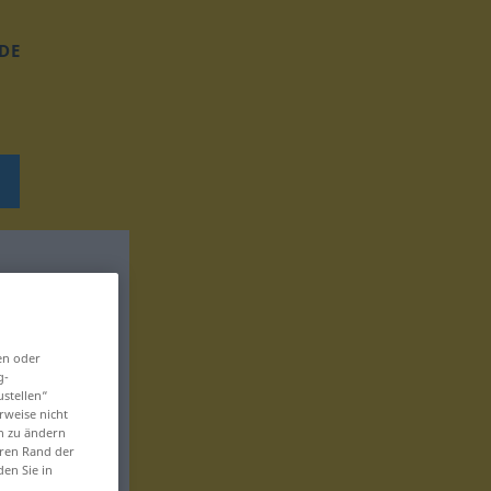
DE
en oder
g-
ustellen“
rweise nicht
en zu ändern
eren Rand der
den Sie in