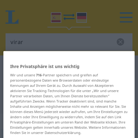
Spanisch-Deutsch Wörterbuch
virar
Ihre Privatsphäre ist uns wichtig
Spanisch-Deutsch Übersetzung für
Wir und unsere
716
-Partner speichern und greifen auf
personenbezogene Daten wie Browserdaten oder eindeutige
"virar"
Kennungen auf Ihrem Gerät zu. Durch Auswahl von Akzeptieren
aktivieren Sie Tracking-Technologien für die unter „Wir und unsere
Partner verarbeiten Daten, um Ihnen Dienste bereitzustellen“
aufgeführten Zwecke. Wenn Tracker deaktiviert sind, sind manche
"virar" Deutsch Übersetzung
Inhalte und Anzeigen möglicherweise nicht mehr so relevant für Sie. Sie
können dieses Menü jederzeit wieder aufrufen, um Ihre Einstellungen zu
ändern oder Ihre Einwilligung zu widerrufen, indem Sie auf den Link
„virar“
: verbo transitivo
Privatsphäre-Einstellungen am unteren Rand der Webseite klicken. Ihre
Einstellungen gelten innerhalb unseres Website. Weitere Informationen
finden Sie in unserer Datenschutzerklärung.
virar
[viˈrar]
v/t