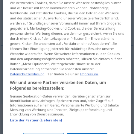
Wir verwenden Cookies, damit Sie unsere Webseite bestmöglich nutzen
und wir besser mit Ihnen kommunizieren können. Notwendige,
Übersicht aller Übersetzungen
funktionale und statistische Cookies, die für den Betrieb der Webseite
(Für mehr Details die Übersetzung anklicken/antippen)
und der statistischen Auswertung unserer Webseite erforderlich sind,
werden auf Grundlage unserer Vorauswahl immer auf Ihrem Endgerät
gespeichert. Marketing-Cookies und Cookies, die der Bereitstellung
drehen, wenden, schwenken, tonen
personalisierter Werbung dienen, werden nur gespeichert, wenn Sie uns
durch einen Klick auf den „Akzeptieren“-Button Ihr Einverständnis
geben. Klicken Sie ansonsten auf „Fortfahren ohne Akzeptieren“. Sie
können Ihre Einwilligung jederzeit für zukünftige Besuche unserer
Webseite widerrufen. Wenn Sie weitere Informationen zu den Cookies
und den Anpassungsmöglichkeiten möchten, klicken Sie einfach auf den
drehen
,
wenden
virar
Button „Mehr Optionen“. Weitergehende Hinweise zu der
Datenverarbeitung entnehmen Sie ansonsten unserer
Datenschutzerklärung
. Hier finden Sie unser
Impressum
.
schwenken
virar
MAR
Wir und unsere Partner verarbeiten Daten, um
Folgendes bereitzustellen:
tonen
virar
FOT
Genaue Geolocation-Daten verwenden. Geräteeigenschaften zur
Identifikation aktiv abfragen. Speichern von und/oder Zugriff auf
Informationen auf einem Gerät. Personalisierte Werbung und Inhalte,
Messung von Werbung und Inhalten, Zielgruppenforschung und
„virar“
: verbo intransitivo
Entwicklung von Dienstleistungen.
Liste der Partner (Lieferanten)
virar
[viˈrar]
v/i