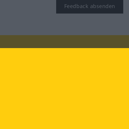
Feedback absenden
Besuchen Sie uns auf:
facebook
YouTube
Instagram
Langenscheidt
NUTZUNGSBEDINGUNGEN
DATENSCHUTZBESTIMMUNGEN