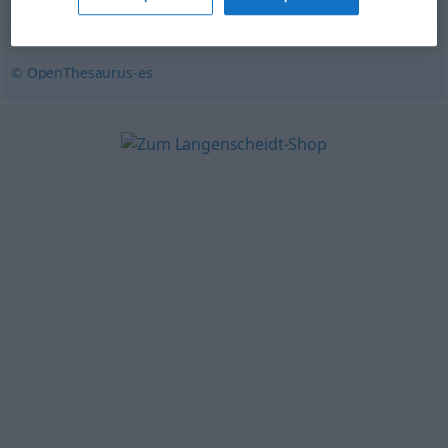
vaharada
,
olor
,
efluvio
© OpenThesaurus-es