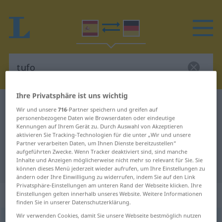
Ihre Privatsphäre ist uns wichtig
Spanisch-Deutsch Wörterbuch
tufo
Wir und unsere
716
-Partner speichern und greifen auf
personenbezogene Daten wie Browserdaten oder eindeutige
Spanisch-Deutsch Übersetzung für
Kennungen auf Ihrem Gerät zu. Durch Auswahl von Akzeptieren
"tufo"
aktivieren Sie Tracking-Technologien für die unter „Wir und unsere
Partner verarbeiten Daten, um Ihnen Dienste bereitzustellen“
aufgeführten Zwecke. Wenn Tracker deaktiviert sind, sind manche
Inhalte und Anzeigen möglicherweise nicht mehr so relevant für Sie. Sie
"tufo" Deutsch Übersetzung
können dieses Menü jederzeit wieder aufrufen, um Ihre Einstellungen zu
ändern oder Ihre Einwilligung zu widerrufen, indem Sie auf den Link
Privatsphäre-Einstellungen am unteren Rand der Webseite klicken. Ihre
„tufo“
: masculino
Einstellungen gelten innerhalb unseres Website. Weitere Informationen
finden Sie in unserer Datenschutzerklärung.
Wir verwenden Cookies, damit Sie unsere Webseite bestmöglich nutzen
tufo
[ˈtufo]
m