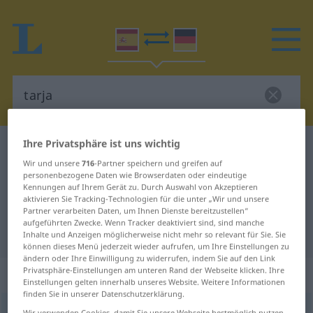
Ihre Privatsphäre ist uns wichtig
Spanisch-Deutsch Wörterbuch
tarja
Wir und unsere
716
-Partner speichern und greifen auf
Spanisch-Deutsch Übersetzung für
personenbezogene Daten wie Browserdaten oder eindeutige
Kennungen auf Ihrem Gerät zu. Durch Auswahl von Akzeptieren
"tarja"
aktivieren Sie Tracking-Technologien für die unter „Wir und unsere
Partner verarbeiten Daten, um Ihnen Dienste bereitzustellen“
aufgeführten Zwecke. Wenn Tracker deaktiviert sind, sind manche
"tarja" Deutsch Übersetzung
Inhalte und Anzeigen möglicherweise nicht mehr so relevant für Sie. Sie
können dieses Menü jederzeit wieder aufrufen, um Ihre Einstellungen zu
ändern oder Ihre Einwilligung zu widerrufen, indem Sie auf den Link
Privatsphäre-Einstellungen am unteren Rand der Webseite klicken. Ihre
„tarja“
: femenino
Einstellungen gelten innerhalb unseres Website. Weitere Informationen
finden Sie in unserer Datenschutzerklärung.
tarja
f
Wir verwenden Cookies, damit Sie unsere Webseite bestmöglich nutzen