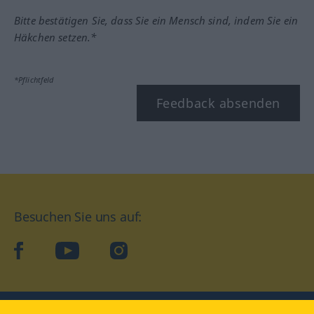
Bitte bestätigen Sie, dass Sie ein Mensch sind, indem Sie ein
Häkchen setzen.*
*Pflichtfeld
Feedback absenden
Besuchen Sie uns auf:
facebook
YouTube
Instagram