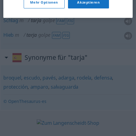
Mehr Optionen
Akzeptieren
Schlag
m
tarja
golpe
FAM
FIG
Hieb
m
tarja
golpe
FAM
FIG
Synonyme für "tarja"
broquel
,
escudo
,
pavés
,
adarga
,
rodela
,
defensa
,
protección
,
amparo
,
salvaguarda
© OpenThesaurus-es