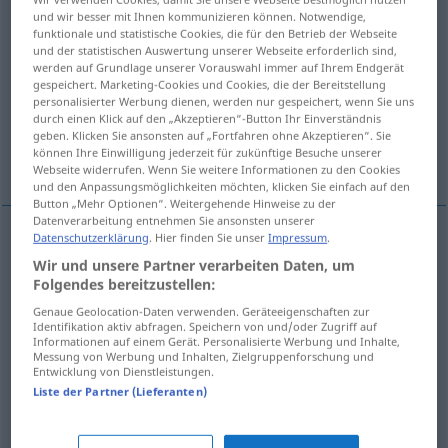
und wir besser mit Ihnen kommunizieren können. Notwendige,
funktionale und statistische Cookies, die für den Betrieb der Webseite
Übersicht aller Übersetzungen
und der statistischen Auswertung unserer Webseite erforderlich sind,
(Für mehr Details die Übersetzung anklicken/antippen)
werden auf Grundlage unserer Vorauswahl immer auf Ihrem Endgerät
gespeichert. Marketing-Cookies und Cookies, die der Bereitstellung
personalisierter Werbung dienen, werden nur gespeichert, wenn Sie uns
Tartsche
Kerbholz, Kerbe
durch einen Klick auf den „Akzeptieren“-Button Ihr Einverständnis
geben. Klicken Sie ansonsten auf „Fortfahren ohne Akzeptieren“. Sie
können Ihre Einwilligung jederzeit für zukünftige Besuche unserer
Schlag, Hieb
Webseite widerrufen. Wenn Sie weitere Informationen zu den Cookies
und den Anpassungsmöglichkeiten möchten, klicken Sie einfach auf den
Button „Mehr Optionen“. Weitergehende Hinweise zu der
Datenverarbeitung entnehmen Sie ansonsten unserer
Datenschutzerklärung
. Hier finden Sie unser
Impressum
.
Tartsche
f
(großer Schild der Ritterzeit)
tarja
Wir und unsere Partner verarbeiten Daten, um
Folgendes bereitzustellen:
escudo
HIST
Genaue Geolocation-Daten verwenden. Geräteeigenschaften zur
Identifikation aktiv abfragen. Speichern von und/oder Zugriff auf
Informationen auf einem Gerät. Personalisierte Werbung und Inhalte,
Messung von Werbung und Inhalten, Zielgruppenforschung und
Kerbholz
n
,
-stock
m
tarja
palo con marcas
HIST
Entwicklung von Dienstleistungen.
Liste der Partner (Lieferanten)
Kerbe
f
(als Kaufzeichen)
tarja
p. ext