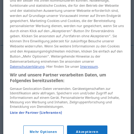
und wir besser mit Ihnen kommunizieren können. Notwendige,
funktionale und statistische Cookies, die für den Betrieb der Webseite
Übersicht aller Übersetzungen
und der statistischen Auswertung unserer Webseite erforderlich sind,
werden auf Grundlage unserer Vorauswahl immer auf Ihrem Endgerät
(Für mehr Details die Übersetzung anklicken/antippen)
gespeichert. Marketing-Cookies und Cookies, die der Bereitstellung
personalisierter Werbung dienen, werden nur gespeichert, wenn Sie uns
kleiner Schild, Schutz
durch einen Klick auf den „Akzeptieren“-Button Ihr Einverständnis
geben. Klicken Sie ansonsten auf „Fortfahren ohne Akzeptieren“. Sie
können Ihre Einwilligung jederzeit für zukünftige Besuche unserer
Webseite widerrufen. Wenn Sie weitere Informationen zu den Cookies
und den Anpassungsmöglichkeiten möchten, klicken Sie einfach auf den
Button „Mehr Optionen“. Weitergehende Hinweise zu der
kleiner
Schild
m
broquel
Datenverarbeitung entnehmen Sie ansonsten unserer
Datenschutzerklärung
. Hier finden Sie unser
Impressum
.
Wir und unsere Partner verarbeiten Daten, um
Schutz
m
broquel
FIG
Folgendes bereitzustellen:
Genaue Geolocation-Daten verwenden. Geräteeigenschaften zur
Identifikation aktiv abfragen. Speichern von und/oder Zugriff auf
Synonyme für "broquel"
Informationen auf einem Gerät. Personalisierte Werbung und Inhalte,
Messung von Werbung und Inhalten, Zielgruppenforschung und
Entwicklung von Dienstleistungen.
Liste der Partner (Lieferanten)
escudo
,
pavés
,
adarga
,
tarja
,
rodela
,
defensa
,
protección
,
amparo
,
salvaguarda
Mehr Optionen
Akzeptieren