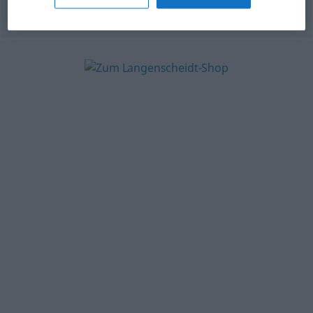
© OpenThesaurus-es