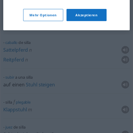
Tragsessel
m
Mehr Optionen
Akzeptieren
f
silla
de
tijera
Klappstuhl
m
caballo
de silla
Sattelpferd
n
Reitpferd
n
subir
a una silla
auf einen
Stuhl
steigen
f
silla
plegable
Klappstuhl
m
juez
de silla