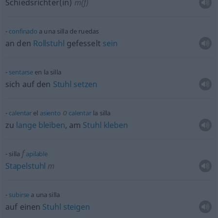
Schiedsrichter(in)
m(f)
confinado
a una silla de ruedas
an den
Rollstuhl
gefesselt
sein
sentarse
en la silla
sich auf den
Stuhl
setzen
o
calentar
el
asiento
calentar
la silla
zu
lange
bleiben
, am
Stuhl
kleben
f
silla
apilable
Stapelstuhl
m
subirse
a una silla
auf einen
Stuhl
steigen