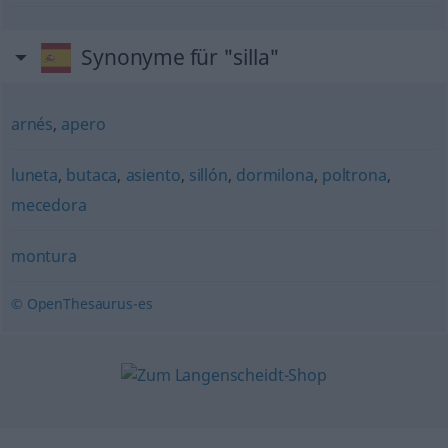
Synonyme für "silla"
arnés
,
apero
luneta
,
butaca
,
asiento
,
sillón
,
dormilona
,
poltrona
,
mecedora
montura
© OpenThesaurus-es