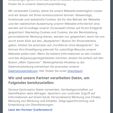
finden Sie in unserer Datenschutzerklärung.
Übersicht aller Übersetzungen
Wir verwenden Cookies, damit Sie unsere Webseite bestmöglich nutzen
(Für mehr Details die Übersetzung anklicken/antippen)
und wir besser mit Ihnen kommunizieren können. Notwendige,
funktionale und statistische Cookies, die für den Betrieb der Webseite
und der statistischen Auswertung unserer Webseite erforderlich sind,
Stuhl, Sitz
werden auf Grundlage unserer Vorauswahl immer auf Ihrem Endgerät
gespeichert. Marketing-Cookies und Cookies, die der Bereitstellung
personalisierter Werbung dienen, werden nur gespeichert, wenn Sie uns
durch einen Klick auf den „Akzeptieren“-Button Ihr Einverständnis
geben. Klicken Sie ansonsten auf „Fortfahren ohne Akzeptieren“. Sie
können Ihre Einwilligung jederzeit für zukünftige Besuche unserer
Stuhl
m
silla
Webseite widerrufen. Wenn Sie weitere Informationen zu den Cookies
und den Anpassungsmöglichkeiten möchten, klicken Sie einfach auf den
Button „Mehr Optionen“. Weitergehende Hinweise zu der
Sitz
m
silla
(≈ asiento)
Datenverarbeitung entnehmen Sie ansonsten unserer
Datenschutzerklärung
. Hier finden Sie unser
Impressum
.
Wir und unsere Partner verarbeiten Daten, um
Folgendes bereitzustellen:
Beispielsätze für "silla"
Genaue Geolocation-Daten verwenden. Geräteeigenschaften zur
Identifikation aktiv abfragen. Speichern von und/oder Zugriff auf
Informationen auf einem Gerät. Personalisierte Werbung und Inhalte,
Messung von Werbung und Inhalten, Zielgruppenforschung und
Entwicklung von Dienstleistungen.
f
silla
-a
Liste der Partner (Lieferanten)