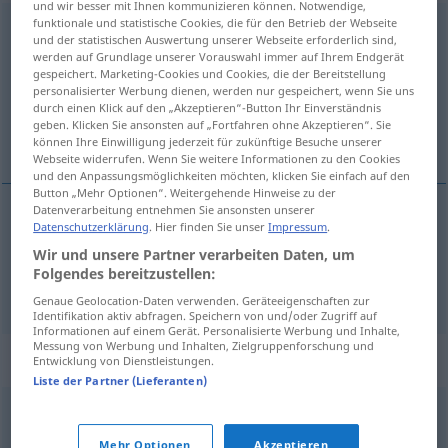
und wir besser mit Ihnen kommunizieren können. Notwendige,
funktionale und statistische Cookies, die für den Betrieb der Webseite
salvoconducto
[salβokɔnˈdukto]
m
und der statistischen Auswertung unserer Webseite erforderlich sind,
werden auf Grundlage unserer Vorauswahl immer auf Ihrem Endgerät
Übersicht aller Übersetzungen
gespeichert. Marketing-Cookies und Cookies, die der Bereitstellung
personalisierter Werbung dienen, werden nur gespeichert, wenn Sie uns
(Für mehr Details die Übersetzung anklicken/antippen)
durch einen Klick auf den „Akzeptieren“-Button Ihr Einverständnis
geben. Klicken Sie ansonsten auf „Fortfahren ohne Akzeptieren“. Sie
Geleitbrief, Passierschein
können Ihre Einwilligung jederzeit für zukünftige Besuche unserer
Webseite widerrufen. Wenn Sie weitere Informationen zu den Cookies
und den Anpassungsmöglichkeiten möchten, klicken Sie einfach auf den
Button „Mehr Optionen“. Weitergehende Hinweise zu der
Datenverarbeitung entnehmen Sie ansonsten unserer
Datenschutzerklärung
. Hier finden Sie unser
Impressum
.
Geleitbrief
m
salvoconducto
Wir und unsere Partner verarbeiten Daten, um
Folgendes bereitzustellen:
Passierschein
m
salvoconducto
(≈ pase)
Genaue Geolocation-Daten verwenden. Geräteeigenschaften zur
Identifikation aktiv abfragen. Speichern von und/oder Zugriff auf
Informationen auf einem Gerät. Personalisierte Werbung und Inhalte,
Messung von Werbung und Inhalten, Zielgruppenforschung und
Synonyme für "salvoconducto"
Entwicklung von Dienstleistungen.
Liste der Partner (Lieferanten)
salvaguardia
,
pase
,
pasaporte
Mehr Optionen
Akzeptieren