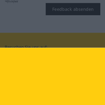
*Pflichtfeld
Feedback absenden
Besuchen Sie uns auf:
facebook
YouTube
Instagram
Langenscheidt
NUTZUNGSBEDINGUNGEN