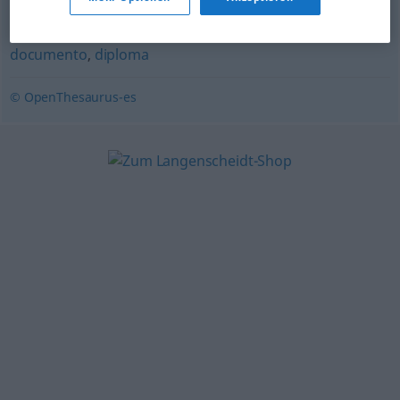
patente
,
cédula
,
registro
,
certificado
,
licencia
,
documento
,
diploma
© OpenThesaurus-es