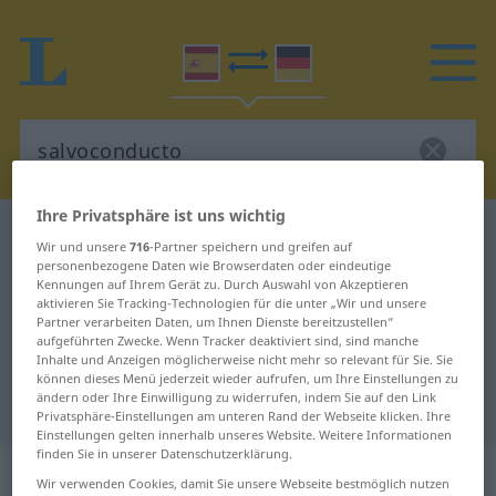
Ihre Privatsphäre ist uns wichtig
Spanisch-Deutsch Wörterbuch
salvoconducto
Wir und unsere
716
-Partner speichern und greifen auf
Spanisch-Deutsch Übersetzung für
personenbezogene Daten wie Browserdaten oder eindeutige
Kennungen auf Ihrem Gerät zu. Durch Auswahl von Akzeptieren
"salvoconducto"
aktivieren Sie Tracking-Technologien für die unter „Wir und unsere
Partner verarbeiten Daten, um Ihnen Dienste bereitzustellen“
aufgeführten Zwecke. Wenn Tracker deaktiviert sind, sind manche
Inhalte und Anzeigen möglicherweise nicht mehr so relevant für Sie. Sie
"salvoconducto" Deutsch
können dieses Menü jederzeit wieder aufrufen, um Ihre Einstellungen zu
ändern oder Ihre Einwilligung zu widerrufen, indem Sie auf den Link
Übersetzung
Privatsphäre-Einstellungen am unteren Rand der Webseite klicken. Ihre
Einstellungen gelten innerhalb unseres Website. Weitere Informationen
finden Sie in unserer Datenschutzerklärung.
„salvoconducto“
: masculino
Wir verwenden Cookies, damit Sie unsere Webseite bestmöglich nutzen