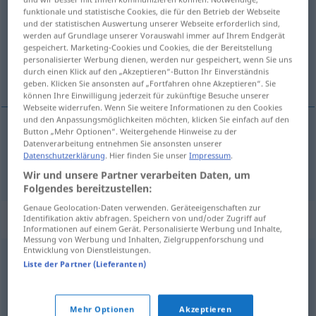
funktionale und statistische Cookies, die für den Betrieb der Webseite
und der statistischen Auswertung unserer Webseite erforderlich sind,
Übersicht aller Übersetzungen
werden auf Grundlage unserer Vorauswahl immer auf Ihrem Endgerät
(Für mehr Details die Übersetzung anklicken/antippen)
gespeichert. Marketing-Cookies und Cookies, die der Bereitstellung
personalisierter Werbung dienen, werden nur gespeichert, wenn Sie uns
durch einen Klick auf den „Akzeptieren“-Button Ihr Einverständnis
Reise-Pass
geben. Klicken Sie ansonsten auf „Fortfahren ohne Akzeptieren“. Sie
können Ihre Einwilligung jederzeit für zukünftige Besuche unserer
Webseite widerrufen. Wenn Sie weitere Informationen zu den Cookies
und den Anpassungsmöglichkeiten möchten, klicken Sie einfach auf den
Button „Mehr Optionen“. Weitergehende Hinweise zu der
Datenverarbeitung entnehmen Sie ansonsten unserer
(Reise-)Pass
m
pasaporte
Datenschutzerklärung
. Hier finden Sie unser
Impressum
.
Wir und unsere Partner verarbeiten Daten, um
Folgendes bereitzustellen:
Genaue Geolocation-Daten verwenden. Geräteeigenschaften zur
Synonyme für "pasaporte"
Identifikation aktiv abfragen. Speichern von und/oder Zugriff auf
Informationen auf einem Gerät. Personalisierte Werbung und Inhalte,
Messung von Werbung und Inhalten, Zielgruppenforschung und
Entwicklung von Dienstleistungen.
Liste der Partner (Lieferanten)
salvaguardia
,
salvoconducto
,
pase
© OpenThesaurus-es
Mehr Optionen
Akzeptieren