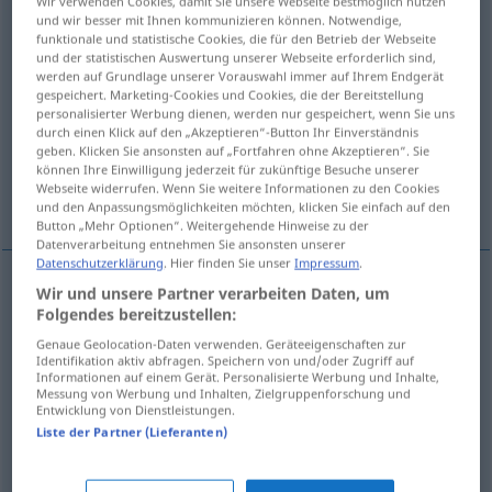
Wir verwenden Cookies, damit Sie unsere Webseite bestmöglich nutzen
und wir besser mit Ihnen kommunizieren können. Notwendige,
Übersicht aller Übersetzungen
funktionale und statistische Cookies, die für den Betrieb der Webseite
und der statistischen Auswertung unserer Webseite erforderlich sind,
(Für mehr Details die Übersetzung anklicken/antippen)
werden auf Grundlage unserer Vorauswahl immer auf Ihrem Endgerät
gespeichert. Marketing-Cookies und Cookies, die der Bereitstellung
Taufpate, Brautführer, Sekundant, Gönner,
personalisierter Werbung dienen, werden nur gespeichert, wenn Sie uns
durch einen Klick auf den „Akzeptieren“-Button Ihr Einverständnis
Patenonkel
geben. Klicken Sie ansonsten auf „Fortfahren ohne Akzeptieren“. Sie
können Ihre Einwilligung jederzeit für zukünftige Besuche unserer
Webseite widerrufen. Wenn Sie weitere Informationen zu den Cookies
Trauzeuge, Beschützer
und den Anpassungsmöglichkeiten möchten, klicken Sie einfach auf den
Button „Mehr Optionen“. Weitergehende Hinweise zu der
Datenverarbeitung entnehmen Sie ansonsten unserer
Datenschutzerklärung
. Hier finden Sie unser
Impressum
.
Wir und unsere Partner verarbeiten Daten, um
Taufpate
m
padrino
bautizo
Folgendes bereitzustellen:
Genaue Geolocation-Daten verwenden. Geräteeigenschaften zur
Identifikation aktiv abfragen. Speichern von und/oder Zugriff auf
Patenonkel
m
padrino
bautizo
Informationen auf einem Gerät. Personalisierte Werbung und Inhalte,
Messung von Werbung und Inhalten, Zielgruppenforschung und
Entwicklung von Dienstleistungen.
Brautführer
m
padrino
boda
Liste der Partner (Lieferanten)
Trauzeuge
m
padrino
boda