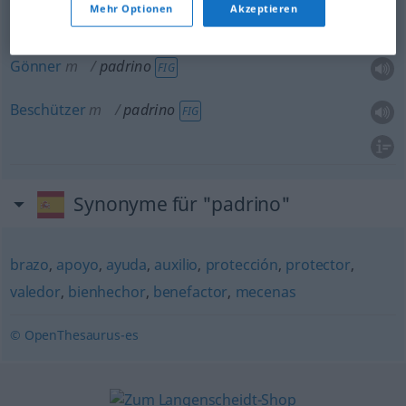
Mehr Optionen
Akzeptieren
Sekundant
m
padrino
duelo
Gönner
m
padrino
FIG
Beschützer
m
padrino
FIG
Synonyme für "padrino"
brazo
,
apoyo
,
ayuda
,
auxilio
,
protección
,
protector
,
valedor
,
bienhechor
,
benefactor
,
mecenas
© OpenThesaurus-es