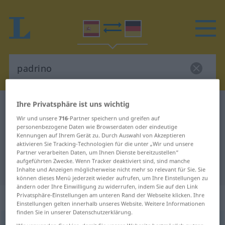
Ihre Privatsphäre ist uns wichtig
Spanisch-Deutsch Wörterbuch
padrino
Wir und unsere
716
-Partner speichern und greifen auf
Spanisch-Deutsch Übersetzung für
personenbezogene Daten wie Browserdaten oder eindeutige
Kennungen auf Ihrem Gerät zu. Durch Auswahl von Akzeptieren
"padrino"
aktivieren Sie Tracking-Technologien für die unter „Wir und unsere
Partner verarbeiten Daten, um Ihnen Dienste bereitzustellen“
aufgeführten Zwecke. Wenn Tracker deaktiviert sind, sind manche
"padrino" Deutsch Übersetzung
Inhalte und Anzeigen möglicherweise nicht mehr so relevant für Sie. Sie
können dieses Menü jederzeit wieder aufrufen, um Ihre Einstellungen zu
ändern oder Ihre Einwilligung zu widerrufen, indem Sie auf den Link
„padrino“
: masculino
Privatsphäre-Einstellungen am unteren Rand der Webseite klicken. Ihre
Einstellungen gelten innerhalb unseres Website. Weitere Informationen
finden Sie in unserer Datenschutzerklärung.
padrino
[paˈðrino]
m