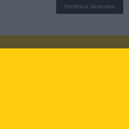
Feedback absenden
Besuchen Sie uns auf:
facebook
YouTube
Instagram
Langenscheidt
NUTZUNGSBEDINGUNGEN