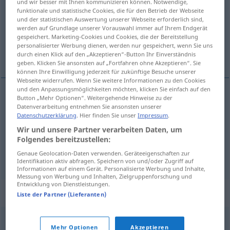
und wir besser mit Ihnen kommunizieren können. Notwendige,
funktionale und statistische Cookies, die für den Betrieb der Webseite
Übersicht aller Übersetzungen
und der statistischen Auswertung unserer Webseite erforderlich sind,
werden auf Grundlage unserer Vorauswahl immer auf Ihrem Endgerät
(Für mehr Details die Übersetzung anklicken/antippen)
gespeichert. Marketing-Cookies und Cookies, die der Bereitstellung
personalisierter Werbung dienen, werden nur gespeichert, wenn Sie uns
Beschützerin, Bürge, Bürgin
durch einen Klick auf den „Akzeptieren“-Button Ihr Einverständnis
geben. Klicken Sie ansonsten auf „Fortfahren ohne Akzeptieren“. Sie
können Ihre Einwilligung jederzeit für zukünftige Besuche unserer
Webseite widerrufen. Wenn Sie weitere Informationen zu den Cookies
und den Anpassungsmöglichkeiten möchten, klicken Sie einfach auf den
Button „Mehr Optionen“. Weitergehende Hinweise zu der
Beschützer(in)
m(f)
valedor
(≈ protector)
Datenverarbeitung entnehmen Sie ansonsten unserer
Datenschutzerklärung
. Hier finden Sie unser
Impressum
.
Wir und unsere Partner verarbeiten Daten, um
Bürge
m
valedor
(≈ garante)
Folgendes bereitzustellen:
Genaue Geolocation-Daten verwenden. Geräteeigenschaften zur
Bürgin
f
valedor
(≈ garante)
Identifikation aktiv abfragen. Speichern von und/oder Zugriff auf
Informationen auf einem Gerät. Personalisierte Werbung und Inhalte,
Messung von Werbung und Inhalten, Zielgruppenforschung und
Entwicklung von Dienstleistungen.
Synonyme für "valedor"
Liste der Partner (Lieferanten)
brazo
,
apoyo
,
ayuda
,
auxilio
,
protección
,
protector
,
Mehr Optionen
Akzeptieren