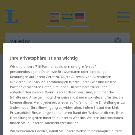
Ihre Privatsphäre ist uns wichtig
Spanisch-Deutsch Wörterbuch
valedor
Wir und unsere
716
-Partner speichern und greifen auf
personenbezogene Daten wie Browserdaten oder eindeutige
Spanisch-Deutsch Übersetzung für
Kennungen auf Ihrem Gerät zu. Durch Auswahl von Akzeptieren
"valedor"
aktivieren Sie Tracking-Technologien für die unter „Wir und unsere
Partner verarbeiten Daten, um Ihnen Dienste bereitzustellen“
aufgeführten Zwecke. Wenn Tracker deaktiviert sind, sind manche
Inhalte und Anzeigen möglicherweise nicht mehr so relevant für Sie. Sie
"valedor" Deutsch Übersetzung
können dieses Menü jederzeit wieder aufrufen, um Ihre Einstellungen zu
ändern oder Ihre Einwilligung zu widerrufen, indem Sie auf den Link
Privatsphäre-Einstellungen am unteren Rand der Webseite klicken. Ihre
„valedor“
: masculino
Einstellungen gelten innerhalb unseres Website. Weitere Informationen
finden Sie in unserer Datenschutzerklärung.
Wir verwenden Cookies, damit Sie unsere Webseite bestmöglich nutzen
valedor
[baleˈðɔr]
m
,
valedora
[baleˈðora]
f