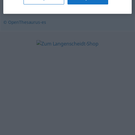
bienhechor
,
benefactor
,
mecenas
,
padrino
© OpenThesaurus-es