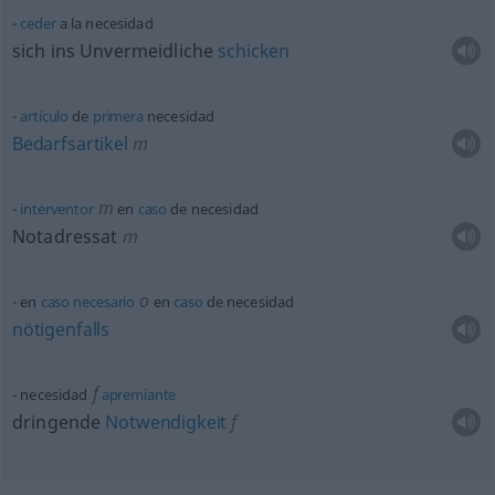
ceder
a la necesidad
sich ins Unvermeidliche
schicken
artículo
de
primera
necesidad
Bedarfsartikel
m
m
interventor
en
caso
de necesidad
Notadressat
m
o
en
caso
necesario
en
caso
de necesidad
nötigenfalls
f
necesidad
apremiante
dringende
Notwendigkeit
f