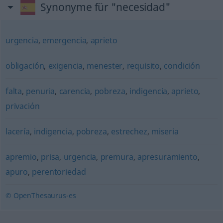
Synonyme für "necesidad"
urgencia
,
emergencia
,
aprieto
obligación
,
exigencia
,
menester
,
requisito
,
condición
falta
,
penuria
,
carencia
,
pobreza
,
indigencia
,
aprieto
,
privación
lacería
,
indigencia
,
pobreza
,
estrechez
,
miseria
apremio
,
prisa
,
urgencia
,
premura
,
apresuramiento
,
apuro
,
perentoriedad
© OpenThesaurus-es