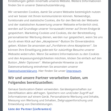
necesidad
[neθesiˈða
]
f
Einstellungen gelten innerhalb unseres Website. Weitere Informationen
finden Sie in unserer Datenschutzerklärung.
Übersicht aller Übersetzungen
Wir verwenden Cookies, damit Sie unsere Webseite bestmöglich nutzen
und wir besser mit Ihnen kommunizieren können. Notwendige,
(Für mehr Details die Übersetzung anklicken/antippen)
funktionale und statistische Cookies, die für den Betrieb der Webseite
und der statistischen Auswertung unserer Webseite erforderlich sind,
Notwendigkeit
Not
werden auf Grundlage unserer Vorauswahl immer auf Ihrem Endgerät
gespeichert. Marketing-Cookies und Cookies, die der Bereitstellung
personalisierter Werbung dienen, werden nur gespeichert, wenn Sie uns
Bedarf, Bedürfnis
Weitere Beispiele...
durch einen Klick auf den „Akzeptieren“-Button Ihr Einverständnis
geben. Klicken Sie ansonsten auf „Fortfahren ohne Akzeptieren“. Sie
können Ihre Einwilligung jederzeit für zukünftige Besuche unserer
Webseite widerrufen. Wenn Sie weitere Informationen zu den Cookies
und den Anpassungsmöglichkeiten möchten, klicken Sie einfach auf den
Button „Mehr Optionen“. Weitergehende Hinweise zu der
Notwendigkeit
f
necesidad
Datenverarbeitung entnehmen Sie ansonsten unserer
Datenschutzerklärung
. Hier finden Sie unser
Impressum
.
Wir und unsere Partner verarbeiten Daten, um
Folgendes bereitzustellen:
Genaue Geolocation-Daten verwenden. Geräteeigenschaften zur
Not
f
necesidad
(≈ urgencia, apuro)
Identifikation aktiv abfragen. Speichern von und/oder Zugriff auf
Informationen auf einem Gerät. Personalisierte Werbung und Inhalte,
Messung von Werbung und Inhalten, Zielgruppenforschung und
Entwicklung von Dienstleistungen.
Liste der Partner (Lieferanten)