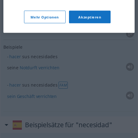
Bedarf
m
necesidad
espec
ECON
Mehr Optionen
Akzeptieren
Bedürfnis
n
necesidad
(≈ deseo, exigencia)
Beispiele
hacer
sus necesidades
seine
Notdurft
verrichten
hacer
sus necesidades
FAM
sein
Geschäft
verrichten
Beispielsätze für "necesidad"