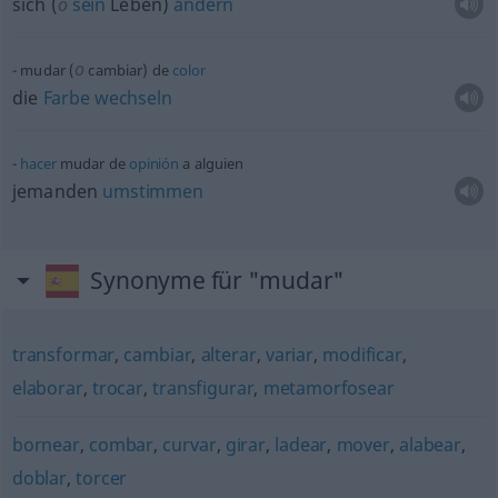
sich (
o
sein
Leben)
ändern
o
mudar (
cambiar) de
color
die
Farbe
wechseln
hacer
mudar de
opinión
a
alguien
jemanden
umstimmen
Synonyme für "mudar"
transformar
,
cambiar
,
alterar
,
variar
,
modificar
,
elaborar
,
trocar
,
transfigurar
,
metamorfosear
bornear
,
combar
,
curvar
,
girar
,
ladear
,
mover
,
alabear
,
doblar
,
torcer