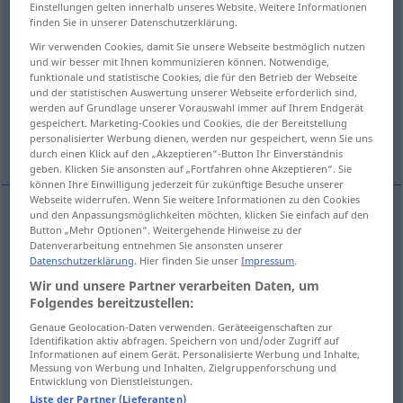
Einstellungen gelten innerhalb unseres Website. Weitere Informationen
finden Sie in unserer Datenschutzerklärung.
Übersicht aller Übersetzungen
Wir verwenden Cookies, damit Sie unsere Webseite bestmöglich nutzen
(Für mehr Details die Übersetzung anklicken/antippen)
und wir besser mit Ihnen kommunizieren können. Notwendige,
funktionale und statistische Cookies, die für den Betrieb der Webseite
ändern, wechseln
und der statistischen Auswertung unserer Webseite erforderlich sind,
werden auf Grundlage unserer Vorauswahl immer auf Ihrem Endgerät
gespeichert. Marketing-Cookies und Cookies, die der Bereitstellung
personalisierter Werbung dienen, werden nur gespeichert, wenn Sie uns
einen OrtsWechsel vornehmen
durch einen Klick auf den „Akzeptieren“-Button Ihr Einverständnis
geben. Klicken Sie ansonsten auf „Fortfahren ohne Akzeptieren“. Sie
können Ihre Einwilligung jederzeit für zukünftige Besuche unserer
Webseite widerrufen. Wenn Sie weitere Informationen zu den Cookies
und den Anpassungsmöglichkeiten möchten, klicken Sie einfach auf den
Button „Mehr Optionen“. Weitergehende Hinweise zu der
ändern
mudar
Datenverarbeitung entnehmen Sie ansonsten unserer
Datenschutzerklärung
. Hier finden Sie unser
Impressum
.
wechseln
mudar
(≈ sustituir)
Wir und unsere Partner verarbeiten Daten, um
Folgendes bereitzustellen:
Genaue Geolocation-Daten verwenden. Geräteeigenschaften zur
einen (Orts)Wechsel
vornehmen
mudar
de
Identifikation aktiv abfragen. Speichern von und/oder Zugriff auf
Informationen auf einem Gerät. Personalisierte Werbung und Inhalte,
Messung von Werbung und Inhalten, Zielgruppenforschung und
localidad
Entwicklung von Dienstleistungen.
Liste der Partner (Lieferanten)