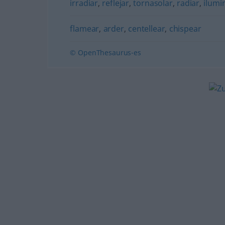
irradiar
,
reflejar
,
tornasolar
,
radiar
,
ilumi
flamear
,
arder
,
centellear
,
chispear
© OpenThesaurus-es