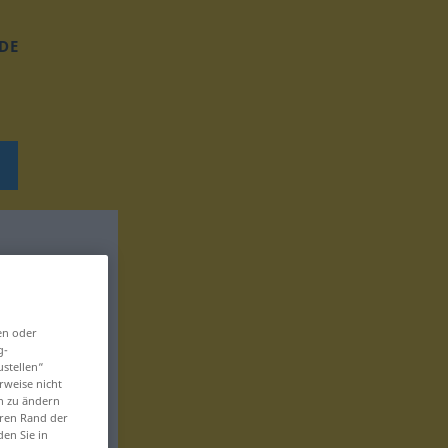
DE
en oder
g-
ustellen“
rweise nicht
en zu ändern
eren Rand der
den Sie in