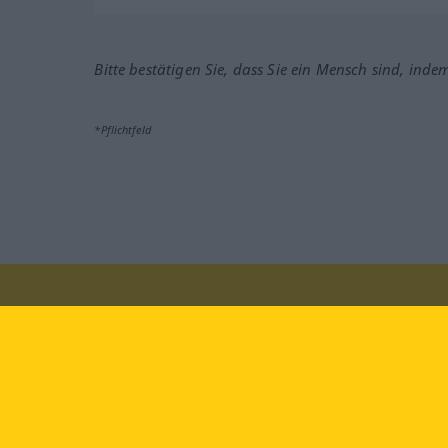
Bitte bestätigen Sie, dass Sie ein Mensch sind, inde
*Pflichtfeld
Besuchen Sie uns auf:
faceb