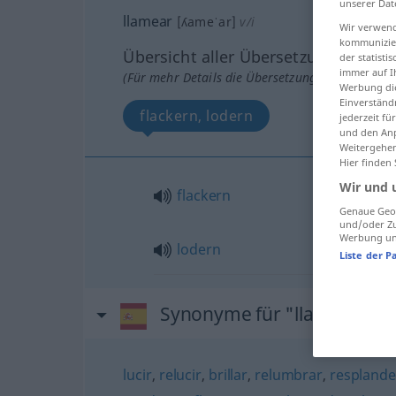
unserer Dat
llamear
[ʎameˈar]
v/i
Wir verwend
kommunizier
Übersicht aller Übersetzungen
der statist
immer auf I
(Für mehr Details die Übersetzung anklicken/an
Werbung die
Einverständ
flackern, lodern
jederzeit f
und den Anp
Weitergehen
Hier finden
Wir und 
flackern
Genaue Geol
und/oder Zu
Werbung und
lodern
Liste der P
Synonyme für "llamear"
lucir
,
relucir
,
brillar
,
relumbrar
,
resplande