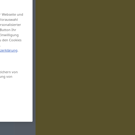
er Webseite und
 Vorauswahl
sonalisierter
Button Ihr
Einwilligung
zu den Cookies
.
zerklärung
.
eichern von
sung von