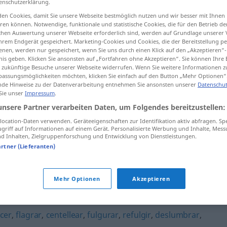
enschutzerklärung.
en Cookies, damit Sie unsere Webseite bestmöglich nutzen und wir besser mit Ihnen
en können. Notwendige, funktionale und statistische Cookies, die für den Betrieb d
ischen Auswertung unserer Webseite erforderlich sind, werden auf Grundlage unserer
hrem Endgerät gespeichert. Marketing-Cookies und Cookies, die der Bereitstellung per
tippen)
nen, werden nur gespeichert, wenn Sie uns durch einen Klick auf den „Akzeptieren“-
nis geben. Klicken Sie ansonsten auf „Fortfahren ohne Akzeptieren“. Sie können Ihre 
ür zukünftige Besuche unserer Webseite widerrufen. Wenn Sie weitere Informationen 
assungsmöglichkeiten möchten, klicken Sie einfach auf den Button „Mehr Optionen“
de Hinweise zu der Datenverarbeitung entnehmen Sie ansonsten unserer
Datenschut
 Sie unser
Impressum
.
unsere Partner verarbeiten Daten, um Folgendes bereitzustellen:
llamear
ocation-Daten verwenden. Geräteeigenschaften zur Identifikation aktiv abfragen. Sp
griff auf Informationen auf einem Gerät. Personalisierte Werbung und Inhalte, Mes
 Inhalten, Zielgruppenforschung und Entwicklung von Dienstleistungen.
llamear
con llamas grandes
artner (Lieferanten)
Mehr Optionen
Akzeptieren
cer
,
flagrar
,
centellear
,
fulgurar
,
refulgir
,
deslumbrar
,