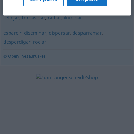
Mehr Optionen
Akzeptieren
centellear
,
fulgurar
,
refulgir
,
deslumbrar
,
llamear
,
reflejar
,
tornasolar
,
radiar
,
iluminar
esparcir
,
diseminar
,
dispersar
,
desparramar
,
desperdigar
,
rociar
© OpenThesaurus-es