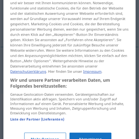
und wir besser mit Ihnen kommunizieren können. Notwendige,
funktionale und statistische Cookies, die für den Betrieb der Webseite
Übersicht aller Übersetzungen
und der statistischen Auswertung unserer Webseite erforderlich sind,
(Für mehr Details die Übersetzung anklicken/antippen)
werden auf Grundlage unserer Vorauswahl immer auf Ihrem Endgerät
gespeichert. Marketing-Cookies und Cookies, die der Bereitstellung
personalisierter Werbung dienen, werden nur gespeichert, wenn Sie uns
ausstrahlen, bestrahlen
durch einen Klick auf den „Akzeptieren“-Button Ihr Einverständnis
geben. Klicken Sie ansonsten auf „Fortfahren ohne Akzeptieren“. Sie
können Ihre Einwilligung jederzeit für zukünftige Besuche unserer
Webseite widerrufen. Wenn Sie weitere Informationen zu den Cookies
und den Anpassungsmöglichkeiten möchten, klicken Sie einfach auf den
Button „Mehr Optionen“. Weitergehende Hinweise zu der
ausstrahlen
irradiar
tb
FIG
Datenverarbeitung entnehmen Sie ansonsten unserer
Datenschutzerklärung
. Hier finden Sie unser
Impressum
.
bestrahlen
irradiar
tb
MED
Wir und unsere Partner verarbeiten Daten, um
Folgendes bereitzustellen:
Genaue Geolocation-Daten verwenden. Geräteeigenschaften zur
Identifikation aktiv abfragen. Speichern von und/oder Zugriff auf
Synonyme für "irradiar"
Informationen auf einem Gerät. Personalisierte Werbung und Inhalte,
Messung von Werbung und Inhalten, Zielgruppenforschung und
Entwicklung von Dienstleistungen.
Liste der Partner (Lieferanten)
radiar
,
emitir
,
radiodifundir
lucir
,
relucir
,
brillar
,
relumbrar
,
resplandecer
,
flagrar
,