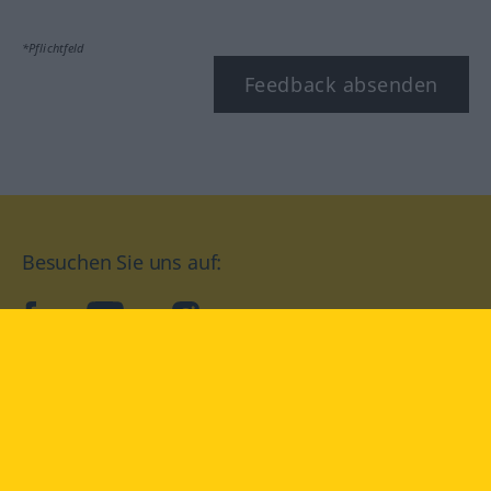
*Pflichtfeld
Feedback absenden
Besuchen Sie uns auf:
facebook
YouTube
Instagram
Langenscheidt