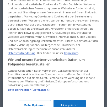
und wir besser mit Ihnen kommunizieren können. Notwendige,
funktionale und statistische Cookies, die für den Betrieb der Webseite
Übersicht aller Übersetzungen
und der statistischen Auswertung unserer Webseite erforderlich sind,
werden auf Grundlage unserer Vorauswahl immer auf Ihrem Endgerät
(Für mehr Details die Übersetzung anklicken/antippen)
gespeichert. Marketing-Cookies und Cookies, die der Bereitstellung
personalisierter Werbung dienen, werden nur gespeichert, wenn Sie uns
anspruchsvoll
durch einen Klick auf den „Akzeptieren“-Button Ihr Einverständnis
geben. Klicken Sie ansonsten auf „Fortfahren ohne Akzeptieren“. Sie
können Ihre Einwilligung jederzeit für zukünftige Besuche unserer
Webseite widerrufen. Wenn Sie weitere Informationen zu den Cookies
und den Anpassungsmöglichkeiten möchten, klicken Sie einfach auf den
Button „Mehr Optionen“. Weitergehende Hinweise zu der
Datenverarbeitung entnehmen Sie ansonsten unserer
anspruchsvoll
exigente
Datenschutzerklärung
. Hier finden Sie unser
Impressum
.
Wir und unsere Partner verarbeiten Daten, um
Folgendes bereitzustellen:
Genaue Geolocation-Daten verwenden. Geräteeigenschaften zur
Synonyme für "exigente"
Identifikation aktiv abfragen. Speichern von und/oder Zugriff auf
Informationen auf einem Gerät. Personalisierte Werbung und Inhalte,
Messung von Werbung und Inhalten, Zielgruppenforschung und
Entwicklung von Dienstleistungen.
Liste der Partner (Lieferanten)
severo
,
riguroso
,
estricto
,
intolerante
,
quisquilloso
,
quisquilla
,
cascarrabias
,
chinche
,
puntilloso
,
cominero
Mehr Optionen
Akzeptieren