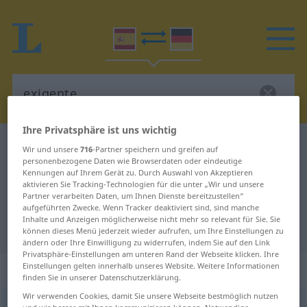
Ihre Privatsphäre ist uns wichtig
Spanisch-Deutsch Wörterbuch
exigente
Wir und unsere
716
-Partner speichern und greifen auf
personenbezogene Daten wie Browserdaten oder eindeutige
Spanisch-Deutsch Übersetzung für
Kennungen auf Ihrem Gerät zu. Durch Auswahl von Akzeptieren
aktivieren Sie Tracking-Technologien für die unter „Wir und unsere
"exigente"
Partner verarbeiten Daten, um Ihnen Dienste bereitzustellen“
aufgeführten Zwecke. Wenn Tracker deaktiviert sind, sind manche
Inhalte und Anzeigen möglicherweise nicht mehr so relevant für Sie. Sie
"exigente" Deutsch Übersetzung
können dieses Menü jederzeit wieder aufrufen, um Ihre Einstellungen zu
ändern oder Ihre Einwilligung zu widerrufen, indem Sie auf den Link
Privatsphäre-Einstellungen am unteren Rand der Webseite klicken. Ihre
„exigente“
: adjetivo
Einstellungen gelten innerhalb unseres Website. Weitere Informationen
finden Sie in unserer Datenschutzerklärung.
Wir verwenden Cookies, damit Sie unsere Webseite bestmöglich nutzen
exigente
[ɛɣsiˈxente]
adj