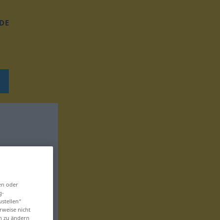
DE
en oder
g-
ustellen“
rweise nicht
en zu ändern