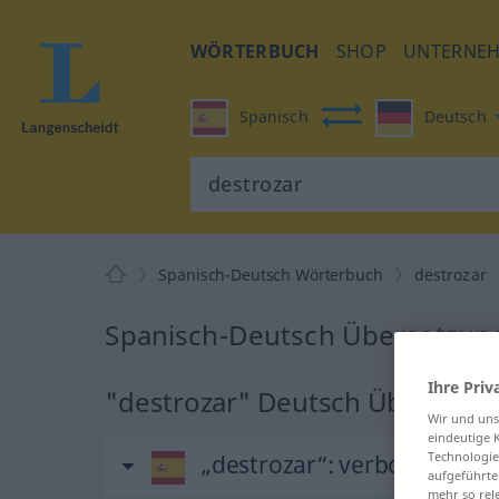
WÖRTERBUCH
SHOP
UNTERNE
Spanisch
Deutsch
Spanisch-Deutsch Wörterbuch
destrozar
Spanisch-Deutsch Übersetzung
Ihre Priv
"destrozar" Deutsch Übersetz
Wir und un
eindeutige 
Technologie
„destrozar“
: verbo transiti
aufgeführte
mehr so rel