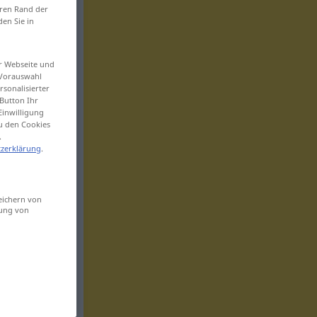
eren Rand der
den Sie in
er Webseite und
 Vorauswahl
sonalisierter
Button Ihr
Einwilligung
zu den Cookies
.
zerklärung
.
eichern von
sung von