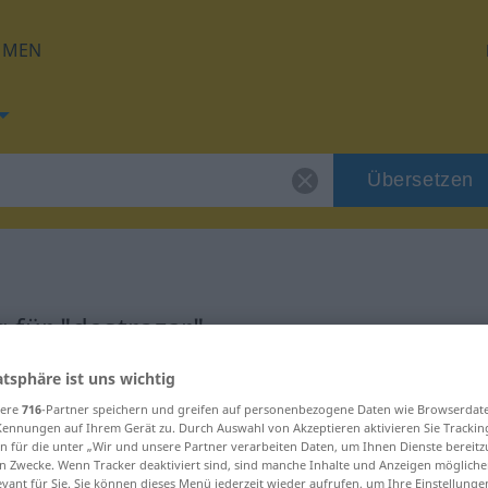
HMEN
Übersetzen
 für "destrozar"
atsphäre ist uns wichtig
ung
sere
716
-Partner speichern und greifen auf personenbezogene Daten wie Browserdat
Kennungen auf Ihrem Gerät zu. Durch Auswahl von Akzeptieren aktivieren Sie Trackin
n für die unter „Wir und unsere Partner verarbeiten Daten, um Ihnen Dienste bereitz
vo
n Zwecke. Wenn Tracker deaktiviert sind, sind manche Inhalte und Anzeigen mögliche
evant für Sie. Sie können dieses Menü jederzeit wieder aufrufen, um Ihre Einstellung