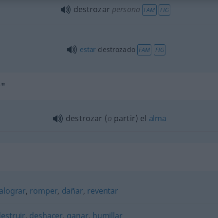
destrozar
persona
FAM
FIG
estar
destrozado
FAM
FIG
r"
destrozar (
o
partir) el
alma
alograr
,
romper
,
dañar
,
reventar
estruir
,
deshacer
,
ganar
,
humillar