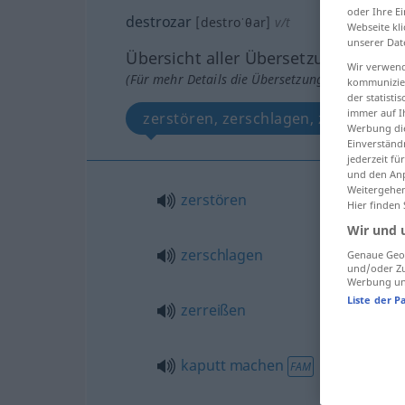
oder Ihre E
destrozar
[destroˈθar]
v/t
Webseite kli
unserer Dat
Übersicht aller Übersetzungen
Wir verwend
(Für mehr Details die Übersetzung anklicken/an
kommunizier
der statist
immer auf I
zerstören, zerschlagen, zerreißen,
Werbung die
Einverständ
jederzeit f
und den Anp
Weitergehen
zerstören
Hier finden
Wir und 
zerschlagen
Genaue Geol
und/oder Zu
Werbung und
Liste der P
zerreißen
kaputt
machen
FAM