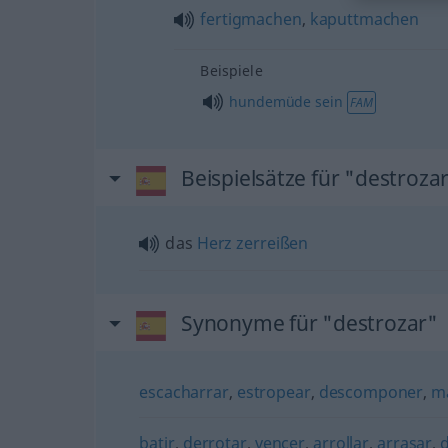
fertigmachen
,
kaputtmachen
Beispiele
hundemüde
sein
FAM
Beispielsätze für "destroza
das
Herz
zerreißen
Synonyme für "destrozar"
escacharrar
,
estropear
,
descomponer
,
m
batir
,
derrotar
,
vencer
,
arrollar
,
arrasar
,
d