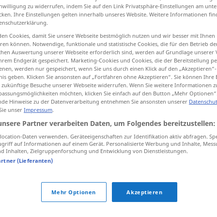
inwilligung zu widerrufen, indem Sie auf den Link Privatsphäre-Einstellungen am unt
cken. Ihre Einstellungen gelten innerhalb unseres Website. Weitere Informationen fin
enschutzerklärung.
en Cookies, damit Sie unsere Webseite bestmöglich nutzen und wir besser mit Ihnen
tippen)
en können. Notwendige, funktionale und statistische Cookies, die für den Betrieb d
ischen Auswertung unserer Webseite erforderlich sind, werden auf Grundlage unserer
hrem Endgerät gespeichert. Marketing-Cookies und Cookies, die der Bereitstellung per
 kaputt machen
fertigmachen, kaputtmachen
nen, werden nur gespeichert, wenn Sie uns durch einen Klick auf den „Akzeptieren“-
nis geben. Klicken Sie ansonsten auf „Fortfahren ohne Akzeptieren“. Sie können Ihre 
ür zukünftige Besuche unserer Webseite widerrufen. Wenn Sie weitere Informationen 
assungsmöglichkeiten möchten, klicken Sie einfach auf den Button „Mehr Optionen“
de Hinweise zu der Datenverarbeitung entnehmen Sie ansonsten unserer
Datenschut
destrozar
(≈ destruir)
 Sie unser
Impressum
.
unsere Partner verarbeiten Daten, um Folgendes bereitzustellen:
destrozar
(≈ hacer pedazos)
ocation-Daten verwenden. Geräteeigenschaften zur Identifikation aktiv abfragen. Sp
griff auf Informationen auf einem Gerät. Personalisierte Werbung und Inhalte, Mes
 Inhalten, Zielgruppenforschung und Entwicklung von Dienstleistungen.
artner (Lieferanten)
destrozar
(≈ desgarrar)
Mehr Optionen
Akzeptieren
destrozar
(≈ romper)