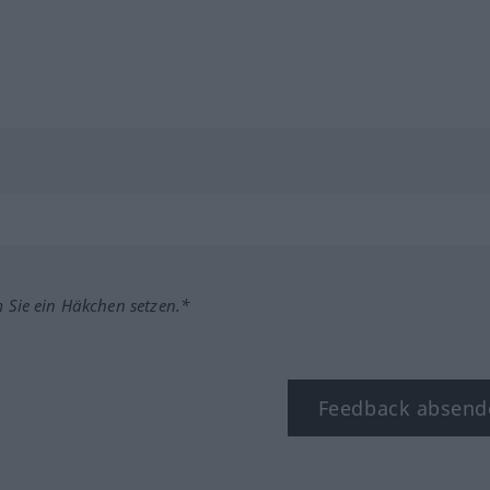
m Sie ein Häkchen setzen.*
Feedback absend