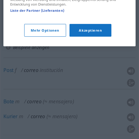
f
Freemail
Entwicklung von Dienstleistungen.
Liste der Partner (Lieferanten)
correo de
voz
TEL
f
Voicemail
Mehr Optionen
Akzeptieren
Beispiele anzeigen
Post
f
correo
institución
Bote
m
correo
(≈ mensajero)
Kurier
m
correo
(≈ mensajero)