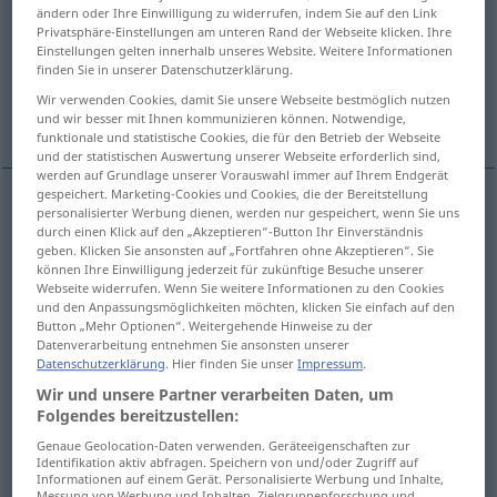
ändern oder Ihre Einwilligung zu widerrufen, indem Sie auf den Link
Privatsphäre-Einstellungen am unteren Rand der Webseite klicken. Ihre
Übersicht aller Übersetzungen
Einstellungen gelten innerhalb unseres Website. Weitere Informationen
(Für mehr Details die Übersetzung anklicken/antippen)
finden Sie in unserer Datenschutzerklärung.
Wir verwenden Cookies, damit Sie unsere Webseite bestmöglich nutzen
Post
Post
Bote, Kurier
und wir besser mit Ihnen kommunizieren können. Notwendige,
funktionale und statistische Cookies, die für den Betrieb der Webseite
und der statistischen Auswertung unserer Webseite erforderlich sind,
werden auf Grundlage unserer Vorauswahl immer auf Ihrem Endgerät
gespeichert. Marketing-Cookies und Cookies, die der Bereitstellung
personalisierter Werbung dienen, werden nur gespeichert, wenn Sie uns
Post
f
correo
(≈ correspondencia)
durch einen Klick auf den „Akzeptieren“-Button Ihr Einverständnis
geben. Klicken Sie ansonsten auf „Fortfahren ohne Akzeptieren“. Sie
können Ihre Einwilligung jederzeit für zukünftige Besuche unserer
Webseite widerrufen. Wenn Sie weitere Informationen zu den Cookies
und den Anpassungsmöglichkeiten möchten, klicken Sie einfach auf den
Beispiele
Button „Mehr Optionen“. Weitergehende Hinweise zu der
Datenverarbeitung entnehmen Sie ansonsten unserer
correo
electrónico
INFORM
Datenschutzerklärung
. Hier finden Sie unser
Impressum
.
Wir und unsere Partner verarbeiten Daten, um
f
E-Mail
Folgendes bereitzustellen:
Genaue Geolocation-Daten verwenden. Geräteeigenschaften zur
correo
electrónico
gratuito
Identifikation aktiv abfragen. Speichern von und/oder Zugriff auf
Informationen auf einem Gerät. Personalisierte Werbung und Inhalte,
Messung von Werbung und Inhalten, Zielgruppenforschung und