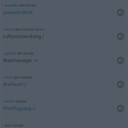
a
vuelta
de correo
postwendend
envío
por correo
aéreo
Luftpostsendung
f
gestor
de correo
Mailmanager
m
voto
por correo
Briefwahl
f
avión
correo
Postflugzeug
n
por correo