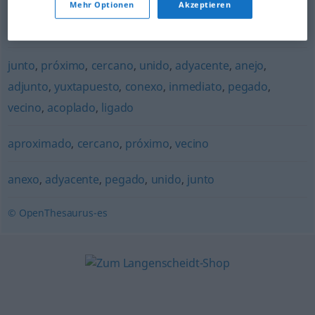
Mehr Optionen
Akzeptieren
lateral
,
fronterizo
,
limítrofe
,
adyacente
,
vecino
,
anexo
,
colateral
,
pegado
,
adjunto
,
supletorio
junto
,
próximo
,
cercano
,
unido
,
adyacente
,
anejo
,
adjunto
,
yuxtapuesto
,
conexo
,
inmediato
,
pegado
,
vecino
,
acoplado
,
ligado
aproximado
,
cercano
,
próximo
,
vecino
anexo
,
adyacente
,
pegado
,
unido
,
junto
© OpenThesaurus-es