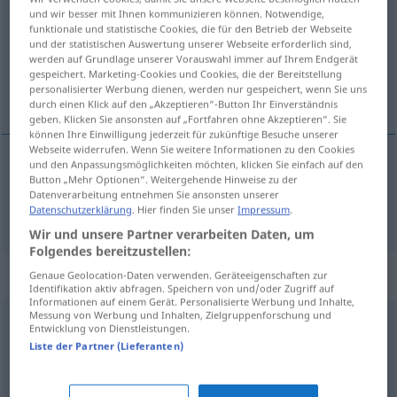
und wir besser mit Ihnen kommunizieren können. Notwendige,
funktionale und statistische Cookies, die für den Betrieb der Webseite
Übersicht aller Übersetzungen
und der statistischen Auswertung unserer Webseite erforderlich sind,
(Für mehr Details die Übersetzung anklicken/antippen)
werden auf Grundlage unserer Vorauswahl immer auf Ihrem Endgerät
gespeichert. Marketing-Cookies und Cookies, die der Bereitstellung
personalisierter Werbung dienen, werden nur gespeichert, wenn Sie uns
anstoßend, angrenzend
durch einen Klick auf den „Akzeptieren“-Button Ihr Einverständnis
geben. Klicken Sie ansonsten auf „Fortfahren ohne Akzeptieren“. Sie
können Ihre Einwilligung jederzeit für zukünftige Besuche unserer
Webseite widerrufen. Wenn Sie weitere Informationen zu den Cookies
und den Anpassungsmöglichkeiten möchten, klicken Sie einfach auf den
Button „Mehr Optionen“. Weitergehende Hinweise zu der
anstoßend
,
angrenzend
(
an
)
contiguo
a
ACUS
Datenverarbeitung entnehmen Sie ansonsten unserer
Datenschutzerklärung
. Hier finden Sie unser
Impressum
.
Wir und unsere Partner verarbeiten Daten, um
Folgendes bereitzustellen:
Synonyme für "contiguo"
Genaue Geolocation-Daten verwenden. Geräteeigenschaften zur
Identifikation aktiv abfragen. Speichern von und/oder Zugriff auf
Informationen auf einem Gerät. Personalisierte Werbung und Inhalte,
Messung von Werbung und Inhalten, Zielgruppenforschung und
Entwicklung von Dienstleistungen.
limítrofe
,
fronterizo
,
adyacente
,
colindante
,
confinante
,
Liste der Partner (Lieferanten)
lindero
,
rayano
,
aledaño
,
vecino