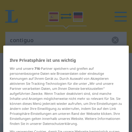
Ihre Privatsphäre ist uns wichtig
Spanisch-Deutsch Wörterbuch
contiguo
Wir und unsere
716
-Partner speichern und greifen auf
Spanisch-Deutsch Übersetzung für
personenbezogene Daten wie Browserdaten oder eindeutige
Kennungen auf Ihrem Gerät zu. Durch Auswahl von Akzeptieren
"contiguo"
aktivieren Sie Tracking-Technologien für die unter „Wir und unsere
Partner verarbeiten Daten, um Ihnen Dienste bereitzustellen“
aufgeführten Zwecke. Wenn Tracker deaktiviert sind, sind manche
"contiguo" Deutsch Übersetzung
Inhalte und Anzeigen möglicherweise nicht mehr so relevant für Sie. Sie
können dieses Menü jederzeit wieder aufrufen, um Ihre Einstellungen zu
ändern oder Ihre Einwilligung zu widerrufen, indem Sie auf den Link
Privatsphäre-Einstellungen am unteren Rand der Webseite klicken. Ihre
„contiguo“
: adjetivo
Einstellungen gelten innerhalb unseres Website. Weitere Informationen
finden Sie in unserer Datenschutzerklärung.
contiguo
[kɔnˈtigŭo]
adj
Wir verwenden Cookies, damit Sie unsere Webseite bestmöglich nutzen