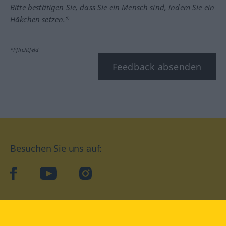
Bitte bestätigen Sie, dass Sie ein Mensch sind, indem Sie ein
Häkchen setzen.*
*Pflichtfeld
Feedback absenden
Besuchen Sie uns auf:
facebook
YouTube
Instagram